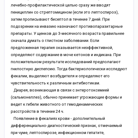
лечебно-профилактической целью сразу же вводят
пенициллин со стрептомицином (если это лептоспироз),
затем прописывают бисептол в течение 7 дней. При
подозрении на инвазию назначают противопаразитарные
препараты. У щенков до 3-месячного возраста правильнее
сначала думать о глистном заболевании. Если
предложенная терапия оказывается неэффективной,
определяют содержание в моче кетонов и индикана. При
положительном результате исследований предполагают
гнилостную диспепсию. Тогда бактериологически исследуют
фекалии, выделяют возбудителя и определяют его
чувствительность к различным антибиотикам.
Диарея, возникающая в связи с энтеротоксемией
(сальмонеллез), обычно принимает угрожающие формы и
ведет к гибели животного от гемодинамических
расстройств в течение 24 ч.
Появление в фекалиях крови - дополнительный
дифференциально-диагностический признак, отмечаемый
при чуме, лептоспирозе, инфекционном гепатите,