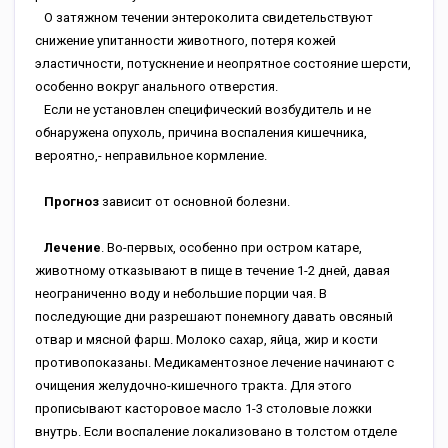
О затяжном течении энтероколита свидетельствуют
снижение упитанности животного, потеря кожей
эластичности, потускнение и неопрятное состояние шерсти,
особенно вокруг анального отверстия.
Если не установлен специфический возбудитель и не
обнаружена опухоль, причина воспаления кишечника,
вероятно,- неправильное кормление.
Прогноз
зависит от основной болезни.
Лечение
. Во-первых, особенно при остром катаре,
животному отказывают в пище в течение 1-2 дней, давая
неограниченно воду и небольшие порции чая. В
последующие дни разрешают понемногу давать овсяный
отвар и мясной фарш. Молоко сахар, яйца, жир и кости
противопоказаны. Медикаментозное лечение начинают с
очищения желудочно-кишечного тракта. Для этого
прописывают касторовое масло 1-3 столовые ложки
внутрь. Если воспаление локализовано в толстом отделе