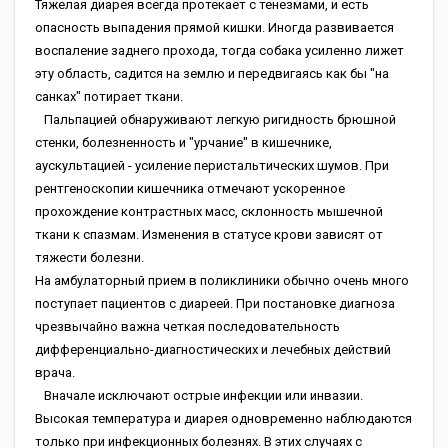
Тяжелая диарея всегда протекает с тенезмами, и есть
опасность выпадения прямой кишки. Иногда развивается
воспаление заднего прохода, тогда собака усиленно лижет
эту область, садится на землю и передвигаясь как бы "на
санках" потирает ткани.
Пальпацией обнаруживают легкую ригидность брюшной
стенки, болезненность и "урчание" в кишечнике,
аускультацией - усиление перистальтических шумов. При
рентгеноскопии кишечника отмечают ускоренное
прохождение контрастных масс, склонность мышечной
ткани к спазмам. Изменения в статусе крови зависят от
тяжести болезни.
На амбулаторный прием в поликлиники обычно очень много
поступает пациентов с диареей. При постановке диагноза
чрезвычайно важна четкая последовательность
дифференциально-диагностических и лечебных действий
врача.
Вначале исключают острые инфекции или инвазии.
Высокая температура и диарея одновременно наблюдаются
только при инфекционных болезнях. В этих случаях с