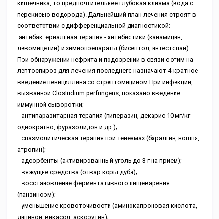
кишечника, то предпочтительнее глубокая клизма (вода с
перекисью водорода). Дальнейший план лечения строят в
соответствии с дифференциальной диагностикой:
антибактериальная терапия - антибиотики (канамицин,
левомицетин) и химиопрепараты (бисептол, интестопан).
При обнаружении нефрита и подозрении в связи с этим на
лептоспироз для лечения последнего назначают 4-кратное
введение пенициллина со стрептомицином.При инфекции,
вызванной Clostridium perfringens, показано введение
иммунной сыворотки;
антипаразитарная терапия (пиперазин, декарис 10 мг/кг
однократно, фуразолидон и др.);
спазмолитическая терапия при тенезмах (баралгин, ношпа,
атропин);
адсорбенты (активированный уголь до 3 г на прием);
вяжущие средства (отвар коры дуба);
восстановление ферментативного пищеварения
(панзинорм);
уменьшение кровоточивости (аминокапроновая кислота,
дицинон, викасол, аскорутин);