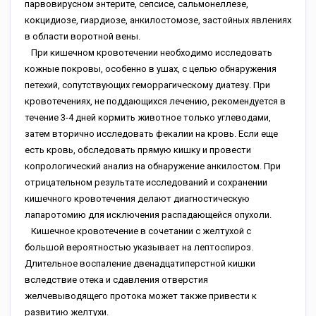
парвовирусном энтерите, сепсисе, сальмонеллезе,
кокцидиозе, гиардиозе, анкилостомозе, застойных явлениях
в области воротной вены.
При кишечном кровотечении необходимо исследовать
кожные покровы, особенно в ушах, с целью обнаружения
петехий, сопутствующих геморрагическому диатезу. При
кровотечениях, не поддающихся лечению, рекомендуется в
течение 3-4 дней кормить животное только углеводами,
затем вторично исследовать фекалии на кровь. Если еще
есть кровь, обследовать прямую кишку и провести
копрологический анализ на обнаружение анкилостом. При
отрицательном результате исследований и сохранении
кишечного кровотечения делают диагностическую
лапаротомию для исключения распадающейся опухоли.
Кишечное кровотечение в сочетании с желтухой с
большой вероятностью указывает на лептоспироз.
Длительное воспаление двенадцатиперстной кишки
вследствие отека и сдавления отверстия
желчевыводящего протока может также привести к
развитию желтухи.