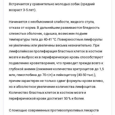
Встречается у сравнительно молодых собак (средний
возраст 3-5 лет).
Начинается с необъяснимой слабости, жидкого стула,
отказа от корма. В дальнейшем развиваются бледность
слизистых оболочек, одышка, возможен подъем
температуры тела до 40-41 °С. Поверхностные лимфоузлы
не увеличены или увеличены весьма незначительно. При
лимфолейкозе пролиферация бластных клеток в костном
мозге и выброс их в периферическую кровь способствуют
подавлению кроветворения, что приводит прежде всего к
глубокой анемии (снижение количества эритроцитов до 1,5
млн, гемоглобина до 70 г/л) и лейкоцитозу (40-50 тыс.),
причем характерен не только сдвиг формулы крови влево,
но и абсолютное увеличение количества лимфоцитов.
Количество бластных клеток в костном мозге и
периферической крови достигает 50 % и более.
С помощью современных противоопухолевых лекарств