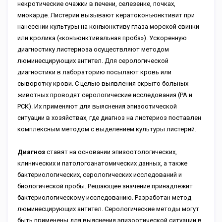
некротические очажки в печени, селезенке, почках,
миокарде. Листерии вызывают кератоконъюнктивит при
нанесении культуры на конъюнктиву глаза морской свинки
или кролика («конъюнктивальная проба»). Ускоренную
диагностику листериоза осуществляют методом
люминесцирующих антител. Для серологической
диагностики в лабораторию посылают кровь или
сыворотку крови. С целью выявления скрыто больных
животных проводят серологические исследования (РА и
РСК). Их применяют для выяснения эпизоотической
ситуации в хозяйствах, где диагноз на листериоз поставлен
комплексным методом с выделением культуры листерий.
Диагноз
ставят на основании эпизоотологических,
клинических и патологоанатомических данных, а также
бактериологических, серологических исследований и
биологической пробы. Решающее значение принадлежит
бактериологическому исследованию. Разработан метод
люминесцирующих антител. Серологические методы могут
быть применены для выяснения эпизоотической ситуации в