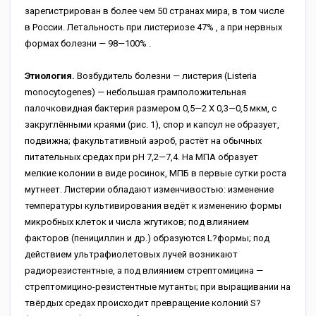
зарегистрирован в более чем 50 странах мира, в том числе
в России. Летальность при листериозе 47% , а при нервных
формах болезни — 98—100% .
Этиология.
Возбудитель болезни — листерия (Listeria
monocytogenes) — небольшая грамположительная
палочковидная бактерия размером 0,5—2 X 0,3—0,5 мкм, с
закруглёнными краями (рис. 1), спор и капсул не образует,
подвижна; факультативный аэроб, растёт на обычных
питательных средах при pH 7,2—7,4. На МПА образует
мелкие колонии в виде росинок, МПБ в первые сутки роста
мутнеет. Листерии обладают изменчивостью: изменение
температуры культивирования ведёт к изменению формы
микробных клеток и числа жгутиков; под влиянием
факторов (пенициллин и др.) образуются L?формы; под
действием ультрафиолетовых лучей возникают
радиорезистентные, а под влиянием стрептомицина —
стрептомицино-резистентные мутанты; при выращивании на
твёрдых средах происходит превращение колоний S?