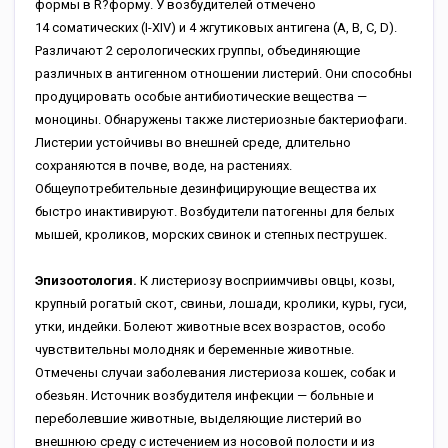
формы в R?форму. У возбудителей отмечено
14 соматических (I-XIV) и 4 жгутиковых антигена (A, B, C, D).
Различают 2 серологических группы, объединяющие
различных в антигенном отношении листерий. Они способны
продуцировать особые антибиотические вещества —
моноцины. Обнаружены также листериозные бактериофаги.
Листерии устойчивы во внешней среде, длительно
сохраняются в почве, воде, на растениях.
Общеупотребительные дезинфицирующие вещества их
быстро инактивируют. Возбудители патогенны для белых
мышей, кроликов, морских свинок и степных пеструшек.
Эпизоотология.
К листериозу
восприимчивы овцы, козы,
крупный рогатый скот, свиньи, лошади, кролики, куры, гуси,
утки, индейки. Болеют животные всех возрастов, особо
чувствительны молодняк и беременные животные.
Отмечены случаи заболевания листериоза кошек, собак и
обезьян. Источник возбудителя инфекции — больные и
переболевшие животные, выделяющие листерий во
внешнюю среду с истечением из носовой полости и из