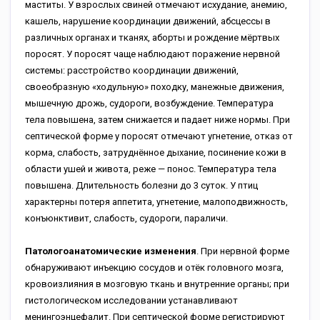
маститы. У взрослых свиней отмечают исхудание, анемию,
кашель, нарушение координации движений, абсцессы в
различных органах и тканях, аборты и рождение мёртвых
поросят. У поросят чаще наблюдают поражение нервной
системы: расстройство координации движений,
своеобразную «ходульную» походку, манежные движения,
мышечную дрожь, судороги, возбуждение. Температура
тела повышена, затем снижается и падает ниже нормы. При
септической форме у поросят отмечают угнетение, отказ от
корма, слабость, затруднённое дыхание, посинение кожи в
области ушей и живота, реже — понос. Температура тела
повышена. Длительность болезни до 3 суток. У птиц
характерны потеря аппетита, угнетение, малоподвижность,
конъюнктивит, слабость, судороги, параличи.
Патологоанатомические изменения
. При нервной форме
обнаруживают инъекцию сосудов и отёк головного мозга,
кровоизлияния в мозговую ткань и внутренние органы; при
гистологическом исследовании устанавливают
менингоэнцефалит. При септической форме регистрируют