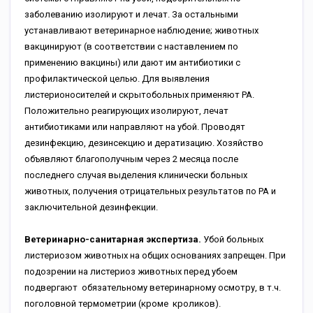
заболеванию изолируют и лечат. За остальными
устанавливают ветеринарное наблюдение; животных
вакцинируют (в соответствии с наставлением по
применению вакцины) или дают им антибиотики с
профилактической целью. Для выявления
листерионосителей и скрытобольных применяют РА.
Положительно реагирующих изолируют, лечат
антибиотиками или направляют на убой. Проводят
дезинфекцию, дезинсекцию и дератизацию. Хозяйство
объявляют благополучным через 2 месяца после
последнего случая выделения клинически больных
животных, получения отрицательных результатов по РА и
заключительной дезинфекции.
Ветеринарно-санитарная экспертиза.
Убой больных
листериозом животных на общих основаниях запрещен. При
подозрении на листериоз животных перед убоем
подвергают обязательному ветеринарному осмотру, в т.ч.
поголовной термометрии (кроме кроликов).