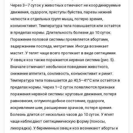
Через 3—7 суток у животных отмечают не координируемые
движения, судороги, приступы буйства, парезы нижней
челюсти и отдельных групп мышц, потерю зрения,
конъюнктивит. Температура тела повышается или остаётся
в пределах нормы. Длительность болезни до 10 суток.
Поражение половой системы проявляется абортами,
задержанием последа, метритами. Иногда возникает
мастит. У телят чаще всего протекает в виде септицемии.
У овец и коз также поражается нервная система (рис. 5).
Вначале отмечают необычное поведение животного,
снижение аппетита, сонливость, конъюнктивит и ринит.
Температура тела повышается до 40,5—41°C или остаётся в
пределах нормы. Через 1—2 суток появляются признаки
поражения нервной системы: круговые движения, потеря
равновесия, оглумоподобное состояние, судороги,
искривление шеи, расширение зрачков, потеря зрения.
Болезнь длится от несколько часов до 10 суток. У ягнят
чаще наблюдают септицемическую форму (поносы,
лихорадка). У беременных овец и коз возникают аборты и