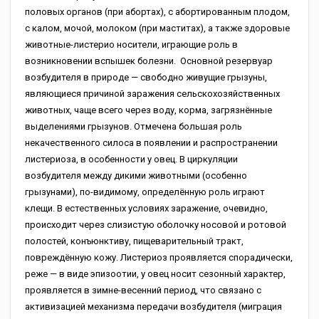
половых органов (при абортах), с абортированным плодом,
с калом, мочой, молоком (при маститах), а также здоровые
животные-листерио носители, играющие роль в
возникновении вспышек болезни.
Основной резервуар
возбудителя в природе — свободно живущие грызуны,
являющиеся причиной заражения сельскохозяйственных
животных, чаще всего через воду, корма, загрязнённые
выделениями грызунов. Отмечена большая роль
некачественного силоса в появлении и распространении
листериоза, в особенности у овец. В циркуляции
возбудителя между дикими животными (особенно
грызунами), по-видимому, определённую роль играют
клещи. В естественных условиях заражение, очевидно,
происходит через слизистую оболочку носовой и ротовой
полостей, конъюнктиву, пищеварительный тракт,
повреждённую кожу. Листериоз проявляется спорадически,
реже — в виде эпизоотии, у овец носит сезонный характер,
проявляется в зимне-весенний период, что связано с
активизацией механизма передачи возбудителя (миграция