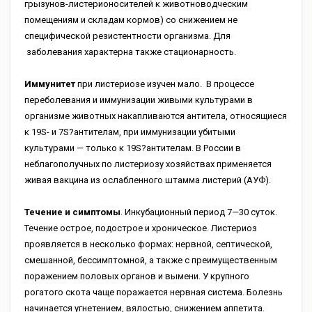
грызунов-листерионосителей к животноводческим
помещениям и складам кормов) со снижением не
специфической резистентности организма. Для
заболевания
характерна также стационарность.
Иммунитет
при листериозе изучен мало. В процессе
переболевания и иммунизации живыми культурами в
организме животных накапливаются антитела, относящиеся
к 19S- и 7S?антителам, при иммунизации убитыми
культурами — только к 19S?антителам. В России в
неблагополучных по листериозу хозяйствах применяется
живая вакцина из ослабленного штамма листерий (АУФ).
Течение и симптомы
. Инкубационный период 7—30 суток.
Течение острое, подострое и хроническое. Листериоз
проявляется в несколько формах: нервной, септической,
смешанной, бессимптомной, а также с преимущественным
поражением половых органов и вымени. У крупного
рогатого скота чаще поражается нервная система. Болезнь
начинается угнетением, вялостью, снижением аппетита.