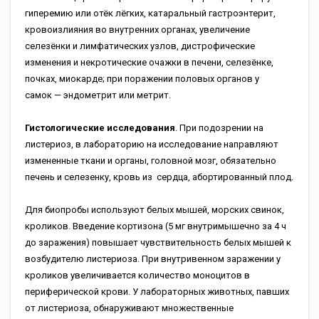
гиперемию или отёк лёгких, катаральный гастроэнтерит,
кровоизлияния во внутренних органах, увеличение
селезёнки и лимфатических узлов, дистрофические
изменения и некротические очажки в печени, селезёнке,
почках, миокарде; при поражении половых органов у
самок — эндометрит или метрит.
Гистологические исследования
. При подозрении на
листериоз, в лабораторию на исследование направляют
измененные ткани и органы, головной мозг, обязательно
печень и селезенку, кровь из сердца, абортированный плод.
Для биопробы используют белых мышей, морских свинок,
кроликов. Введение кортизона (5 мг внутримышечно за 4 ч
до заражения) повышает чувствительность белых мышей к
возбудителю листериоза. При внутривенном заражении у
кроликов увеличивается количество моноцитов в
периферической крови. У лабораторных животных, павших
от листериоза, обнаруживают множественные