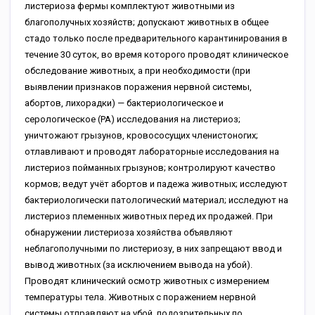
листериоза фермы комплектуют животными из
благополучных хозяйств; допускают животных в общее
стадо только после предварительного карантинирования в
течение 30 суток, во время которого проводят клиническое
обследование животных, а при необходимости (при
выявлении признаков поражения нервной системы,
абортов, лихорадки) — бактериологическое и
серологическое (РА) исследования на листериоз;
уничтожают грызунов, кровососущих членистоногих;
отлавливают и проводят лабораторные исследования на
листериоз пойманных грызунов; контролируют качество
кормов; ведут учёт абортов и падежа животных; исследуют
бактериологически патологический материал; исследуют на
листериоз
племенных животных перед их продажей. При
обнаружении листериоза хозяйства объявляют
неблагополучными по листериозу, в них запрещают ввод и
вывод животных (за исключением вывода на убой).
Проводят клинический осмотр животных с измерением
температуры тела. Животных с поражением нервной
системы отправляют на убой, подозрительных по