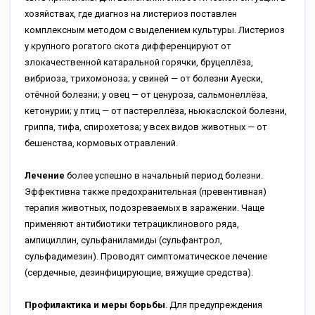
хозяйствах, где диагноз на листериоз поставлен
комплексным методом с выделением культуры. Листериоз
у крупного рогатого скота дифференцируют от
злокачественной катаральной горячки, бруцеллёза,
вибриоза, трихомоноза; у свиней — от болезни Ауески,
отёчной болезни; у овец — от ценуроза, сальмонеллёза,
кетонурии; у птиц — от пастереллёза, ньюкаслской болезни,
гриппа, тифа, спирохетоза; у всех видов животных — от
бешенства, кормовых отравлений.
Лечение
более успешно в начальный период болезни.
Эффективна также предохранительная (превентивная)
терапия животных, подозреваемых в заражении. Чаще
применяют антибиотики тетрациклинового ряда,
ампициллин, сульфаниламиды (сульфантрол,
сульфадимезин). Проводят симптоматическое лечение
(сердечные, дезинфицирующие, вяжущие средства).
Профилактика и меры борьбы
. Для предупреждения