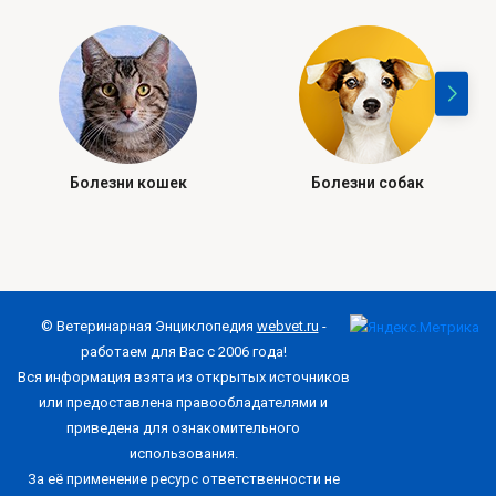
Болезни кошек
Болезни собак
© Ветеринарная Энциклопедия
webvet.ru
-
работаем для Вас с 2006 года!
Вся информация взята из открытых источников
или предоставлена правообладателями и
приведена для ознакомительного
использования.
За её применение ресурс ответственности не