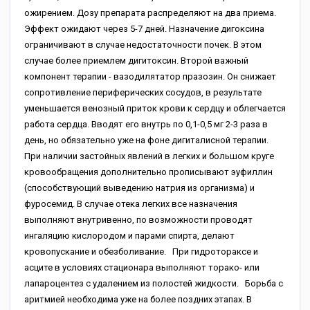
ожирением. Дозу препарата распределяют на два приема.
Эффект ожидают через 5-7 дней. Назначение дигоксина
ограничивают в случае недостаточности почек. В этом
случае более приемлем дигитоксин. Второй важный
компонент терапии - вазодилятатор празозин. Он снижает
сопротивление периферических сосудов, в результате
уменьшается венозный приток крови к сердцу и облегчается
работа сердца. Вводят его внутрь по 0,1-0,5 мг 2-3 раза в
день, но обязательно уже на фоне дигиталисной терапии.
При наличии застойных явлений в легких и большом круге
кровообращения дополнительно прописывают эуфиллин
(способствующий выведению натрия из организма) и
фуросемид. В случае отека легких все назначения
выполняют внутривенно, по возможности проводят
ингаляцию кислородом и парами спирта, делают
кровопускание и обезболивание. При гидротораксе и
асците в условиях стационара выполняют торако- или
лапароцентез с удалением из полостей жидкости. Борьба с
аритмией необходима уже на более поздних этапах. В