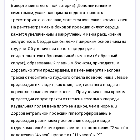
(гипертензия в легочной артерии). Дополнительным
симптомом, указывающим на недостаточность
трехстворчатого клапана, является пульсация яремных вен.
На рентгенограммах в боковой проекции силуэт сердца
кажется увеличенным и закругленным из-за расширения
желудочков. Сердце как бы лежит широким основанием на
грудине. Об увеличении левого предсердия
свидетельствуют бронхиальный симптом (У-образный
силуэт), образованный главным бронхом, приподнятым
дорсально этим предсердием, и изменение угла наклона
трахеи относительно грудного отдела позвоночника. Левое
предсердие выглядит, как клин, там, где в него впадают
переполненные легочные вены. При увеличенном правом
предсердии силуэт трахеи оттеснен несколько кпереди.
Каудальная полая вена плотнее и шире, чем в норме. В
дорсовентральной проекции гипертрофированные
предсердия различимы у основания сердца в виде
отдельных теней и смещены: левое - от положения "2 часа" к
положению "4 часа"; правое-от "11 часов" к "9"