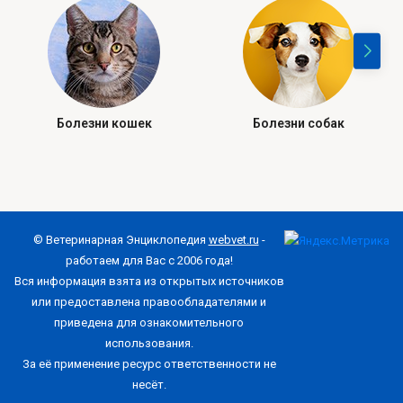
Болезни кошек
Болезни собак
© Ветеринарная Энциклопедия
webvet.ru
-
работаем для Вас с 2006 года!
Вся информация взята из открытых источников
или предоставлена правообладателями и
приведена для ознакомительного
использования.
За её применение ресурс ответственности не
несёт.