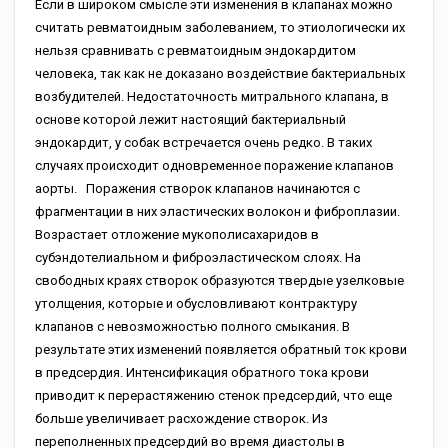
Если в широком смысле эти изменения в клапанах можно
считать ревматоидным заболеванием, то этиологически их
нельзя сравнивать с ревматоидным эндокардитом
человека, так как не доказано воздействие бактериальных
возбудителей. Недостаточность митрального клапана, в
основе которой лежит настоящий бактериальный
эндокардит, у собак встречается очень редко. В таких
случаях происходит одновременное поражение клапанов
аорты. Поражения створок клапанов начинаются с
фрагментации в них эластических волокон и фиброплазии.
Возрастает отложение мукополисахаридов в
субэндотелиальном и фиброэластическом слоях. На
свободных краях створок образуются твердые узелковые
утолщения, которые и обусловливают контрактуру
клапанов с невозможностью полного смыкания. В
результате этих изменений появляется обратный ток крови
в предсердия. Интенсификация обратного тока крови
приводит к перерастяжению стенок предсердий, что еще
больше увеличивает расхождение створок. Из
переполненных предсердий во время диастолы в