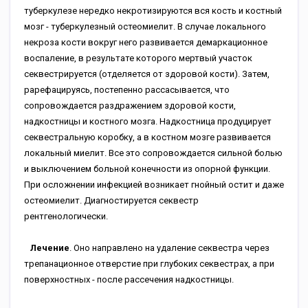
туберкулезе нередко некротизируются вся кость и костный
мозг - туберкулезный остеомиелит. В случае локального
некроза кости вокруг него развивается демаркационное
воспаление, в результате которого мертвый участок
секвестрируется (отделяется от здоровой кости). Затем,
рарефацируясь, постепенно рассасывается, что
сопровождается раздражением здоровой кости,
надкостницы и костного мозга. Надкостница продуцирует
секвестральную коробку, а в костном мозге развивается
локальный миелит. Все это сопровождается сильной болью
и выключением больной конечности из опорной функции.
При осложнении инфекцией возникает гнойный остит и даже
остеомиелит. Диагностируется секвестр
рентгенологически.
Лечение
. Оно направлено на удаление секвестра через
трепанационное отверстие при глубоких секвестрах, а при
поверхностных - после рассечения надкостницы.