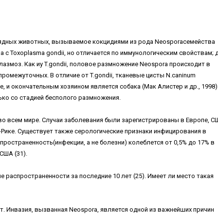
оядных животных, вызываемое кокцидиями из рода Neosporaсемейства
а с Toxoplasma gondii, но отличается по иммунологическим свойствам; 
лазмоз. Как иу T.gondii, половое размножение Neospora происходит в
промежуточных. В отличие от T.gondii, тканевые цисты N.caninum
 и окончательным хозяином является собака (Мак Алистер и др., 1998)
ько со стадией бесполого размножения.
во всем мире. Случаи заболевания были зарегистрированы в Европе, С
-Рике. Существует также серологические признаки инфицирования в
ространенность(инфекции, а не болезни) колеблется от 0,5% до 17% в
США (31).
 распространенности за последние 10 лет (25). Имеет ли место такая
. Инвазия, вызванная Neospora, является одной из важнейших причин