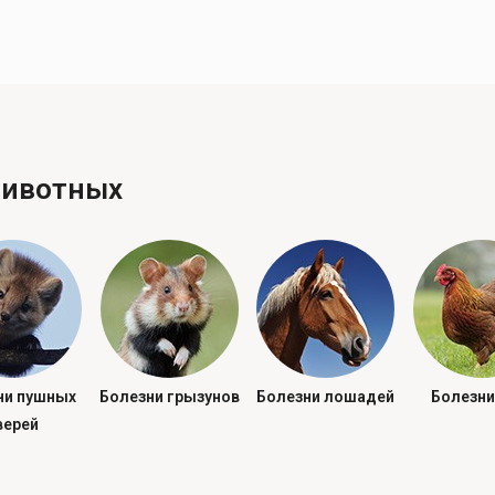
животных
ни пушных
Болезни грызунов
Болезни лошадей
Болезни
верей