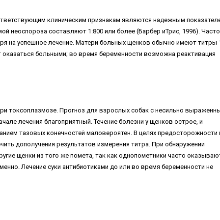
ответствующим клиническим признакам являются надежным показател
мой неоспороза составляют 1:800 или более (Барбер иТрис, 1996). Часто
я на успешное лечение. Матери больных щенков обычно имеют титры 1
т оказаться больными; во время беременности возможна реактивация
при токсоплазмозе. Прогноз для взрослых собак с несильно выраженн
але лечения благоприятный. Течение болезни у щенков острое, и
банием тазовых конечностей маловероятен. В целях предосторожности 
чить дополучения результатов измерения титра. При обнаружении
угие щенки из того же помета, так как однопометники часто оказываю
енно. Лечение суки антибиотиками до или во время беременности не