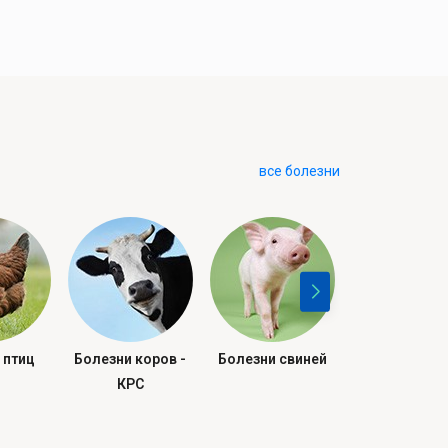
все болезни
 птиц
Болезни коров -
Болезни свиней
Болезни овец 
КРС
- МРС