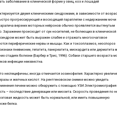
ать заболевание в клинической форме у овец, коз и лошадей
ктеризуется двумя клиническими синдромами, в зависимости от возрас
ыстро прогрессирующей и восходящей параплегии с недержанием мочи 
 паралича верхних моторных нейронов обычно проявляется вытянутым
. Заражение происходит от сук-носителей, не болеющих в клинической
ий синдром может быть выражен слабее и отражать многоочаговое
ются периферические нервы и мышцы. Как и токсоплазмоз, неоспороз
изнаки пневмонии, гепатита, панкреатита, миокардита или дерматита 
их стадиях болезни (Барбер и Трис, 1996). Собаки старшего возраста м
иков инфекции неизвестна.
асто неспецифичны; иногда отмечается эозинофилия. Характерно увелич
разы и желчных кислот. На рентгеновском снимке можно увидеть
 Изменения печени можно обнаружить с помощью УЗИ.Электромиография
ь – последствие денервации или миозита. Скорость проведения по н
озговая жидкость может быть нормальной, или иметь повышенную
кже белка.