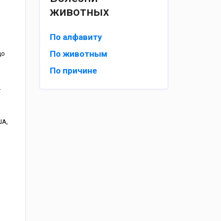
животных
По алфавиту
По животным
до
По причине
.
ША,