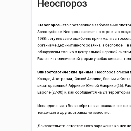
Неоспороз
Неоспороз
- это протозойное заболевание плот
Sarcocystidae. Neospora caninum по строению сходн
1988 г. эту инвазию ошибочно принимали за токсоп
организме дефинитивного хозяина, а бесполое – в 
обнаружены только в центральной нервной системе,
Болезнь в клинической форме у собак связана тол
Эпизоотологические данные
. Неоспороз описан 
Канаде, Австралии, Южной Африке, Японии и Коста
экваториальной Африке и Южной Америке (26). Расп
Европе (27-30) и, как сообщается на 2% территории 
Исследования в Великобритании показали снижение
тенденция в других странах не известно.
Доказательств естественного заражения кошек нет