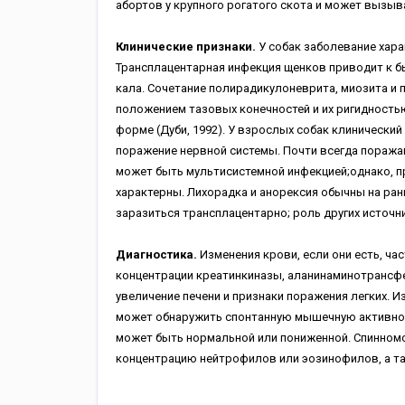
абортов у крупного рогатого скота и может вызыв
Клинические признаки.
У собак заболевание хара
Трансплацентарная инфекция щенков приводит к б
кала. Сочетание полирадикулоневрита, миозита и
положением тазовых конечностей и их ригидностью
форме (Дуби, 1992). У взрослых собак клиническ
поражение нервной системы. Почти всегда поража
может быть мультисистемной инфекцией;однако, пр
характерны. Лихорадка и анорексия обычны на ранн
заразиться трансплацентарно; роль других источн
Диагностика.
Изменения крови, если они есть, ч
концентрации креатинкиназы, аланинаминотрансфе
увеличение печени и признаки поражения легких.
может обнаружить спонтанную мышечную активност
может быть нормальной или пониженной. Спинном
концентрацию нейтрофилов или эозинофилов, а та