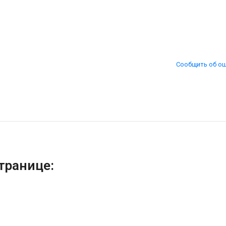
Сообщить об о
транице: