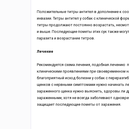
Положительные титры антител в дополнение к со
инвазии. Титры антител у собак с клинической фор
титры продолжают постоянно возрастать, несмотр
и выше. Последующие пометы этих сук также могу
паразита и возрастание титров.
Лечение
Рекомендуется схема лечения, подобная лечению 
клиническими проявлениями при своевременном нач
благоприятный исход болезни у собак с переразги
щенков с нервными симптомами нужно начинать ле
зараженного щенка нужно выяснить, здоровы ли др
зараженными, хотя не всегда заболевают одноврем
защищает последующие пометы от заражения.