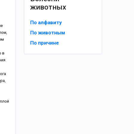
животных
По алфавиту
ие
По животным
лом,
ем
По причине
о в
ния
ога
ра,
еплой