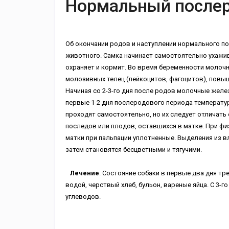
Нормальный послер
Об окончании родов и наступлении нормального п
животного. Самка начинает самостоятельно ухажив
охраняет и кормит. Во время беременности моло
молозивных телец (лейкоцитов, фагоцитов), повы
Начиная со 2-3-го дня после родов молочные жел
первые 1-2 дня послеродового периода температура
проходят самостоятельно, но их следует отличат
последов или плодов, оставшихся в матке. При фи
матки при пальпации уплотненные. Выделения из вл
затем становятся бесцветными и тягучими.
Лечение
. Состояние собаки в первые два дня т
водой, черствый хлеб, бульон, вареные яйца. С 3
углеводов.