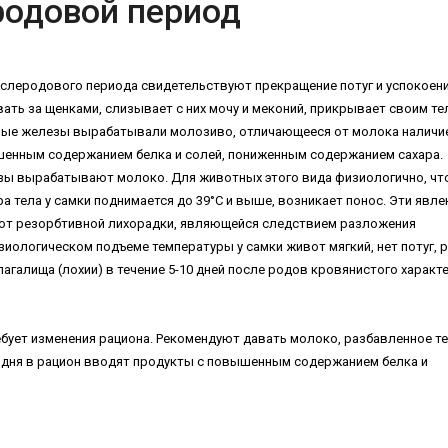
одовой период
ослеродового периода свидетельствуют прекращение потуг и успокоен
ать за щенками, слизывает с них мочу и меконий, прикрывает своим те
чные железы вырабатывали молозиво, отличающееся от молока наличи
шенным содержанием белка и солей, пониженным содержанием сахара.
езы вырабатывают молоко. Для животных этого вида физиологично, чт
 тела у самки поднимается до 39°С и выше, возникает понос. Эти явле
ь от резорбтивной лихорадки, являющейся следствием разложения
зиологическом подъеме температуры у самки живот мягкий, нет потуг, р
агалища (лохии) в течение 5-10 дней после родов кровянистого характе
ребует изменения рациона. Рекомендуют давать молоко, разбавленное т
-го дня в рацион вводят продукты с повышенным содержанием белка и