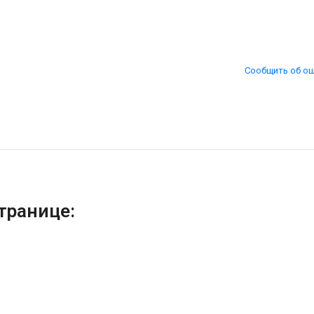
Сообщить об о
транице: