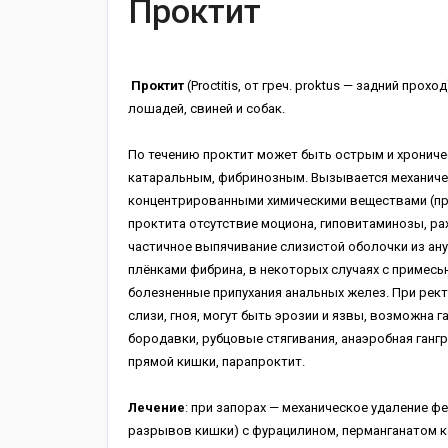
Проктит
Проктит
(Proctitis, от греч. proktus — задний про
лошадей, свиней и собак.
По течению проктит
может быть острым и хрониче
катаральным, фибринозным. Вызывается механиче
концентрированными химическими веществами (пр
проктита отсутствие моциона, гиповитаминозы, р
частичное выпячивание слизистой оболочки из ану
плёнками фибрина, в некоторых случаях с примесью
болезненные припухания анальных желез. При рек
слизи, гноя, могут быть эрозии и язвы, возможна г
бородавки, рубцовые стягивания, анаэробная ган
прямой кишки, парапроктит.
Лечение
: при запорах — механическое удаление ф
разрывов кишки) с фурацилином, перманганатом к