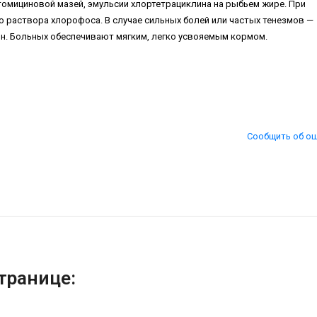
томициновой мазей, эмульсии хлортетрациклина на рыбьем жире. При
 раствора хлорофоса. В случае сильных болей или частых тенезмов —
н. Больных обеспечивают мягким, легко усвояемым кормом.
Сообщить об о
транице: