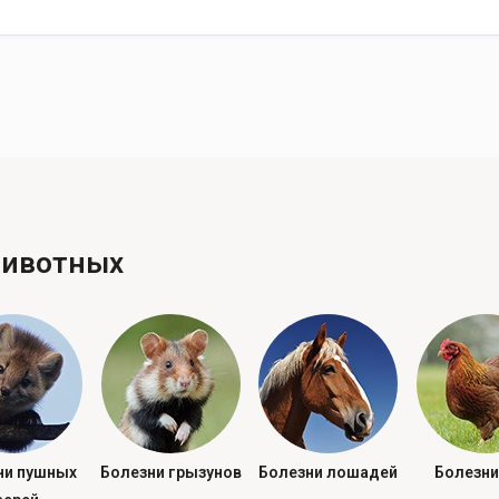
животных
ни пушных
Болезни грызунов
Болезни лошадей
Болезни