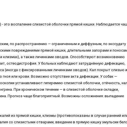
ход) - это воспаление слизистой оболочки прямой кишки. Наблюдается чащ
ским, по распространению — ограниченным и диффузным, по экссудату
скими повреждениями прямой кишки, длительными запорами и поносам
и клизмах), а также личинками оводов. Способствуют возникновению
ахит, остеодистрофия. У больных наблюдают затруднённую дефекацию,
са (иногда с фиксированными личинками оводов). Кал покрыт слизью 
 гноя или крови. Возможно отсутствие акта дефекации. У собак —
тоскопии устанавливают гиперемию слизистой оболочки, отёчность, на
ангрена. При хроническом течении — в слизистой оболочке складки,
грена. Прогноз чаще благоприятный. Возможны осложнения: выпадение
екалий из прямой кишки, клизмы (противопоказаны в случае ранений ил
алия со слизистыми отварами; введение в прямую кишку эмульсии бел