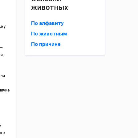
животных
По алфавиту
е у
По животным
По причине
 —
и,
или
личие
и
ого