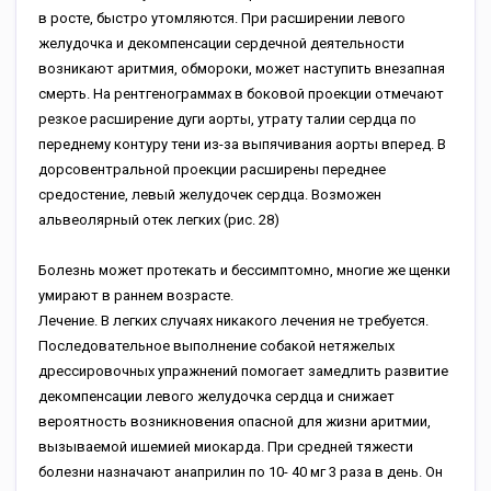
в росте, быстро утомляются. При расширении левого
желудочка и декомпенсации сердечной деятельности
возникают аритмия, обмороки, может наступить внезапная
смерть. На рентгенограммах в боковой проекции отмечают
резкое расширение дуги аорты, утрату талии сердца по
переднему контуру тени из-за выпячивания аорты вперед. В
дорсовентральной проекции расширены переднее
средостение, левый желудочек сердца. Возможен
альвеолярный отек легких (рис. 28)
Болезнь может протекать и бессимптомно, многие же щенки
умирают в раннем возрасте.
Лечение. В легких случаях никакого лечения не требуется.
Последовательное выполнение собакой нетяжелых
дрессировочных упражнений помогает замедлить развитие
декомпенсации левого желудочка сердца и снижает
вероятность возникновения опасной для жизни аритмии,
вызываемой ишемией миокарда. При средней тяжести
болезни назначают анаприлин по 10- 40 мг 3 раза в день. Он