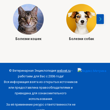
Болезни кошек
Болезни собак
© Ветеринарная Энциклопедия
webvet.ru
-
работаем для Вас с 2006 года!
Вся информация взята из открытых источников
или предоставлена правообладателями и
приведена для ознакомительного
использования.
За её применение ресурс ответственности не