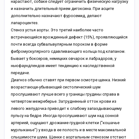
нарастают, собаке следует ограничить физическую нагрузку
и назначить длительный прием дигоксина. При асците
дополнительно назначают фуросемид, делают
лапароцентез.
Стеноз устья аорты. Это третий наиболее часто
встречающийся врожденный дефект (15%), проявляющийся
почти всегда субвальвулярным пороком в форме
фибромускулярного сдавливающего кольца под клапаном.
Бывает у боксеров, немецких овчарок и лабрадоров, у
ньюфаундлендов имеет тенденцию к наследственной
передаче.
Диагноз обычно ставят при первом осмотре щенка. Низкий
возрастающе-убывающий систолический шум
прослушивают лучше всего у границы грудины справа в
четвертом межреберье. Затрудненный отток крови из
левого желудочка приводит к слабому запаздывающему
пульсу на бедре. Иногда прослушивают шум над сонной
артерией, ощущают дрожание грудной клетки ("кошачье
мурлыканье") у входа в ее полость и в месте максимальной
слышимости шума. Щенки с аортальным стенозом отстают