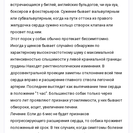
встречающаяся у биглей, английских бульдогов, чи-хуа-хуа,
боксеров и фокстерьеров. Сужение бывает вальвулярным
или субвальвулярным, когда на пути оттока из правого
желудочка сердца сужено кольцо створок клапана или
просвет под ним.
Этот порок у собак обычно протекает бессимптомно.
Иногда у щенков бывает случайно обнаружен по
характерному высокочастотному шуму с максимальной
интенсивностью слышимости у левой краниальной границы
грудины Находят рентгенологические изменения. В
дорсовентральной проекции заметны отклонение всей тени
сердца вправо и расширение главного ствола легочной
артерии. Последнее выглядит как выпячивание тени сердца
в положение "1 час". Большинство собак только через
много лет проявляют признаки утомляемости, у них бывают
обмороки, асцит, увеличение печени.
Лечение. Если до 6 мес не будет признаков
прогрессирующего расширения сердца, то собака проживет
положенный ей срок. В тех случаях, когда симптомы болезни