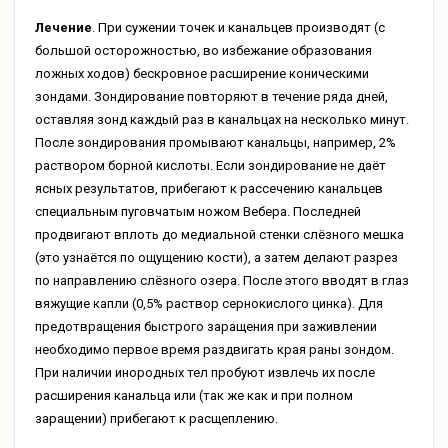
Лечение
. При сужении точек и канальцев производят (с
большой осторожностью, во избежание образования
ложных ходов) бескровное расширение коническими
зондами. Зондирование повторяют в течение ряда дней,
оставляя зонд каждый раз в канальцах на несколько минут.
После зондирования промывают канальцы, например, 2%
раствором борной кислоты. Если зондирование не даёт
ясных результатов, прибегают к рассечению канальцев
специальным пуговчатым ножом Вебера. Последней
продвигают вплоть до медиальной стенки слёзного мешка
(это узнаётся по ощущению кости), а затем делают разрез
по направлению слёзного озера. После этого вводят в глаз
вяжущие капли (0,5% раствор сернокислого цинка). Для
предотвращения быстрого заращения при заживлении
необходимо первое время раздвигать края раны зондом.
При наличии инородных тел пробуют извлечь их после
расширения канальца или (так же как и при полном
заращении) прибегают к расщеплению.