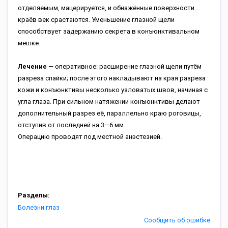
отделяемым, мацерируется, и обнажённые поверхности
краёв век срастаются. Уменьшение глазной щели
способствует задержанию секрета в конъюнктивальном
мешке.
Лечение
— оперативное: расширение глазной щели путём
разреза спайки; после этого накладывают на края разреза
кожи и конъюнктивы несколько узловатых швов, начиная с
угла глаза. При сильном натяжении конъюнктивы делают
дополнительный разрез её, параллельно краю роговицы,
отступив от последней на 3—6 мм.
Операцию проводят под местной анэстезией.
Разделы:
Болезни глаз
Сообщить об ошибке