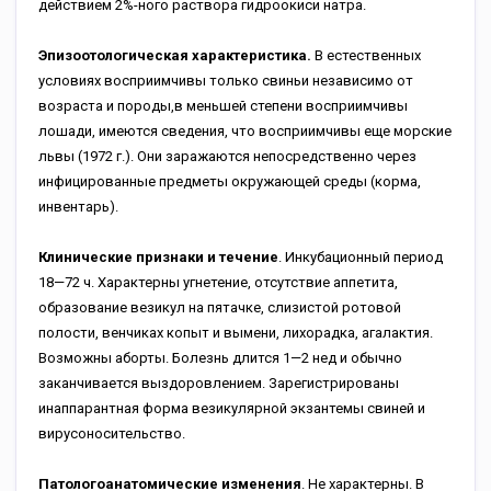
действием 2%-ного раствора гидроокиси натра.
Эпизоотологическая характеристика.
В естественных
условиях восприимчивы только свиньи независимо от
возраста и породы,в меньшей степени восприимчивы
лошади, имеются сведения, что восприимчивы еще морские
львы (1972 г.). Они заражаются непосредственно через
инфицированные предметы окружающей среды (корма,
инвентарь).
Клинические признаки и течение
. Инкубационный период
18—72 ч. Характерны угнетение, отсутствие аппетита,
образование везикул на пятачке, слизистой ротовой
полости, венчиках копыт и вымени, лихорадка, агалактия.
Возможны аборты. Болезнь длится 1—2 нед и обычно
заканчивается выздоровлением. Зарегистрированы
инаппарантная форма везикулярной экзантемы свиней и
вирусоносительство.
Патологоанатомические изменения
. Не характерны. В