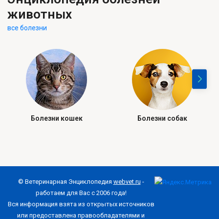
животных
все болезни
Болезни кошек
Болезни собак
© Ветеринарная Энциклопедия
webvet.ru
-
работаем для Вас с 2006 года!
Вся информация взята из открытых источников
или предоставлена правообладателями и