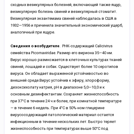
сходных везикулярных болезней, включающей также ящур,
везикулярную болезнь свиней и везикулярный стоматит.
Везикулярная экзантемама свиней наблюдалась в США в
1932—1956 и причинила значительный экономический ущерб,
аналогичный при ящуре.
Сведения о возбудителе
. РНК-содержащий Calicivirus
семейства Picornaviridae. Размер его вириона 35—40 нм.
Вирус хорошо размножается в клеточных культурах тканей
свиней, лошадей и собак. Существует более 10 серотипов
вируса. Он обладает выраженной устойчивостью во
внешней среде.Вирус устойчив к эфиру, хлороформу,
дезоксихолату натрия, рН в диапазоне 5,0—10,0 и к
основным дезинфектантам. Сохраняет жизнеспособность
при 37°С в течение 24 ч и более, при комнатной температуре
— в течение 6 недель. При 4°С в 50%-ном глицерине
вирусосодержащий патологический материал остается
инфекционным в течение нескольких лет. Быстро теряет
жизнеспособность при температурах выше 50°С под