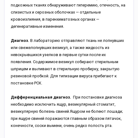
подкожных тканях обнаруживают гиперемию, отечность, на
слизистых и серозных оболочках — отдельные
кровоизлияния, в паренхиматозных органах —
дегенеративные изменения.
Диагноз.
В лабораторию отправляют ткань не лопнувших
или свежелопнувших везикул, а также жидкость из
невскрывшихся узелков в первые сутки после их
появления. Содержимое везикул собирают стерильным
шприцем и выливают в стерильную пробирку, закрытую
резиновой пробкой. Для типизации вируса прибегают к
постановке РСК.
Дифференциальная диагноз.
При постановке диагноза
необходимо исключить ящур, везикулярный стоматит,
везикулярную болезнь свиней.Ящуром не болеют лошади;
при ящуре свиней поражаются главным образом пятачок,
конечности, соски вымени, очень редко полость рта.