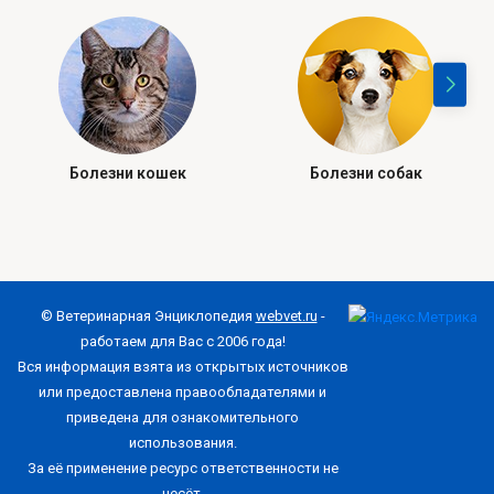
Болезни кошек
Болезни собак
© Ветеринарная Энциклопедия
webvet.ru
-
работаем для Вас с 2006 года!
Вся информация взята из открытых источников
или предоставлена правообладателями и
приведена для ознакомительного
использования.
За её применение ресурс ответственности не
несёт.