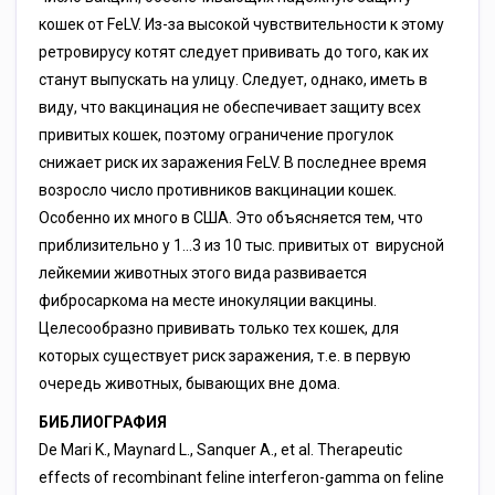
кошек от FеLV. Из-за высокой чувствительности к этому
ретровирусу котят следует прививать до того, как их
станут выпускать на улицу. Следует, однако, иметь в
виду, что вакцинация не обеспечивает защиту всех
привитых кошек, поэтому ограничение прогулок
снижает риск их заражения FеLV. В последнее время
возросло число противников вакцинации кошек.
Особенно их много в США. Это объясняется тем, что
приблизительно у 1…3 из 10 тыс. привитых от вирусной
лейкемии животных этого вида развивается
фибросаркома на месте инокуляции вакцины.
Целесообразно прививать только тех кошек, для
которых существует риск заражения, т.е. в первую
очередь животных, бывающих вне дома.
БИБЛИОГРАФИЯ
De Mari K., Maynard L., Sanquer A., et al. Therapeutic
effects of recombinant feline interferon-gamma on feline