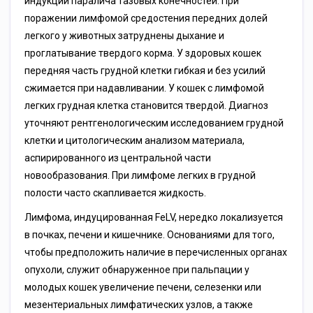
индукции паралича тазовых конечностей. При
поражении лимфомой средостения передних долей
легкого у животных затруднены дыхание и
проглатывание твердого корма. У здоровых кошек
передняя часть грудной клетки гибкая и без усилий
сжимается при надавливании. У кошек с лимфомой
легких грудная клетка становится твердой. Диагноз
уточняют рентгенологическим исследованием грудной
клетки и цитологическим анализом материала,
аспирированного из центральной части
новообразования. При лимфоме легких в грудной
полости часто скапливается жидкость.
Лимфома, индуцированная FеLV, нередко локализуется
в почках, печени и кишечнике. Основаниями для того,
чтобы предположить наличие в перечисленных органах
опухоли, служит обнаруженное при пальпации у
молодых кошек увеличение печени, селезенки или
мезентериальных лимфатических узлов, а также