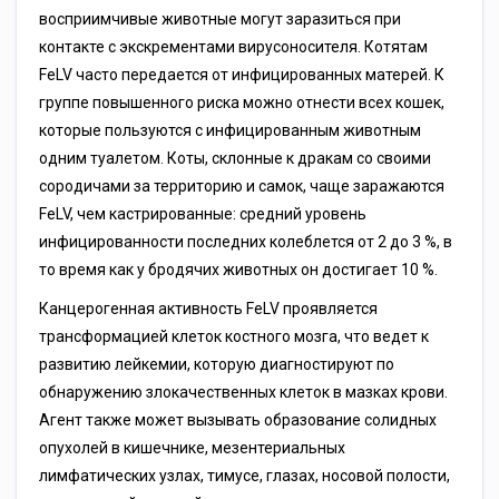
восприимчивые животные могут заразиться при
контакте с экскрементами вирусоносителя. Котятам
FеLV часто передается от инфицированных матерей. К
группе повышенного риска можно отнести всех кошек,
которые пользуются с инфицированным животным
одним туалетом. Коты, склонные к дракам со своими
сородичами за территорию и самок, чаще заражаются
FеLV, чем кастрированные: средний уровень
инфицированности последних колеблется от 2 до 3 %, в
то время как у бродячих животных он достигает 10 %.
Канцерогенная активность FеLV проявляется
трансформацией клеток костного мозга, что ведет к
развитию лейкемии, которую диагностируют по
обнаружению злокачественных клеток в мазках крови.
Агент также может вызывать образование солидных
опухолей в кишечнике, мезентериальных
лимфатических узлах, тимусе, глазах, носовой полости,