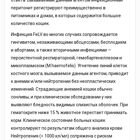
ответа. Вызываемый данным агентом инфекционный
перитонит регистрируют преимущественно в
питомниках и домах, в которых содержится большое
количество кошек.
Инфекция FеLV во многих случаях сопровождается
гингивитом, незаживающими абсцессами, бесплодием
и абортами, а также вторичными инфекциями —
персистентной респираторной, гемобартенеллезом и
микоплазмозом (M.haemofelis). Угнетение линий клеток
костного мозга, вызываемое данным агентом, приводит
к анемии и/или нейтропении без неопластических
изменений. Страдающие анемией кошки обычно
сонливы, и при клиническом обследовании у них
выявляют бледность видимых слизистых оболочек. При
гематокрите ниже 15 % животное перестает принимать
корм. Клиническое состояние больных кошек
контролируют по результатам общего анализа крови.
Нейтропения (< 1000 кл/мл) сопряжена с риском