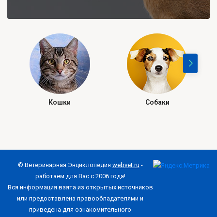
Кошки
Собаки
© Ветеринарная Энциклопедия
webvet.ru
-
работаем для Вас с 2006 года!
Вся информация взята из открытых источников
или предоставлена правообладателями и
приведена для ознакомительного