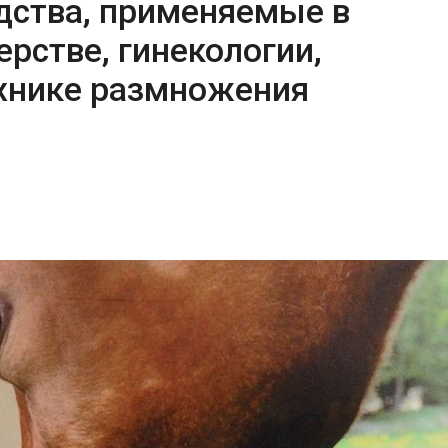
дства, применяемые в
рстве, гинекологии,
ехнике размножения