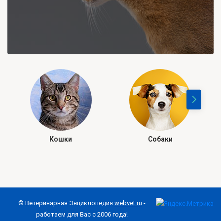
Кошки
Собаки
© Ветеринарная Энциклопедия
webvet.ru
-
работаем для Вас с 2006 года!