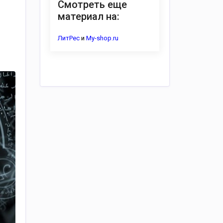
Смотреть еще
материал на:
ЛитРес
и
My-shop.ru