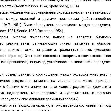
следованиях в популяциях лошадей было доказано существов
астей (Adalsteinsson, 1974; Sponenberg, 1984).
ческих механизмов формирования окраски волоса– вне зависимос
зь между окраской и другими признаками (работоспособнос
2; 1947; 1951). Были обнаружены зависимости между определе
, 1931; Searle, 1952; Bateman, 1954).
ором, окраска покровного волоса не является биологич
что многие гены, регулирующие синтез пигмента и образов
е и влияют также на развитие различных клеток (меланоци
в, нейронов). Этот факт позволяет говорить о возможности на
ыми признаками, например, устойчивостью животных к определ
ой объем данных о соотношении между окраской животного и
тичное отсутствие пигмента на участке тела может приводи
ди с белыми отметинами на ногах чаще страдают от дерматита
угих подвержены меланосаркоме и чувствительны к фагопир
 корпусу при скармливании гречишной соломы).
усах, отвечающих за окраску, в гомозиготном состоянии являю