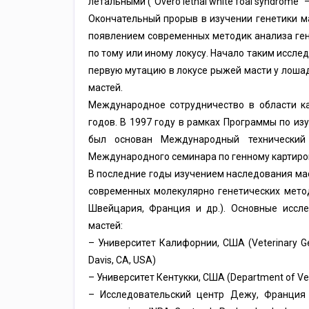
летальными (“Overo lethal white foal syndrome” –
Окончательный прорыв в изучении генетики м
появлением современных методик анализа ген
по тому или иному локусу. Начало таким иссле
первую мутацию в локусе рыжей масти у лошад
мастей.
Международное сотрудничество в области к
годов. В 1997 году в рамках Программы по и
был основан Международный технический
Международного семинара по генному картиро
В последние годы изучением наследования ма
современных молекулярно генетических мето
Швейцария, Франция и др.). Основные иссл
мастей:
– Университет Калифорнии, США (Veterinary Genet
Davis, CA, USA)
– Университет Кентукки, США (Department of Veter
– Исследовательский центр Дежу, Франция (D