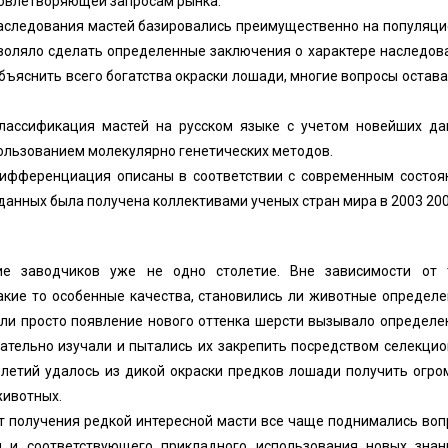
довлетворяющей запросам рынка.
аследования мастей базировались преимущественно на популяц
зволяло сделать определенные заключения о характере наследов
бъяснить всего богатства окраски лошади, многие вопросы остав
лассификация мастей на русском языке с учетом новейших да
пользованием молекулярно генетических методов.
дифференциация описаны в соответствии с современным состоя
данных была получена коллективами ученых стран мира в 2003 2005
е заводчиков уже не одно столетие. Вне зависимости от т
акие то особенные качества, становились ли животные определ
или просто появление нового оттенка шерсти вызывало определ
ательно изучали и пытались их закрепить посредством селекци
елетий удалось из дикой окраски предков лошади получить огр
животных.
от получения редкой интересной масти все чаще поднимались во
я и соответствующего прикладного использования новых знан