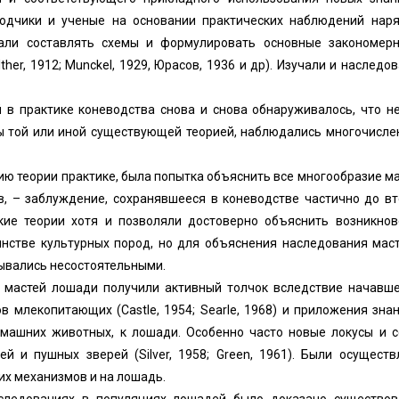
водчики и ученые на основании практических наблюдений наря
али составлять схемы и формулировать основные закономерн
her, 1912; Munckel, 1929, Юрасов, 1936 и др). Изучали и наследо
 в практике коневодства снова и снова обнаруживалось, что н
 той или иной существующей теорией, наблюдались многочисле
ю теории практике, была попытка объяснить все многообразие м
в, – заблуждение, сохранявшееся в коневодстве частично до в
акие теории хотя и позволяли достоверно объяснить возникнов
нстве культурных пород, но для объяснения наследования мас
ывались несостоятельными.
е мастей лошади получили активный толчок вследствие начавше
 млекопитающих (Castle, 1954; Searle, 1968) и приложения зна
машних животных, к лошади. Особенно часто новые локусы и с
 и пушных зверей (Silver, 1958; Green, 1961). Были осущест
х механизмов и на лошадь.