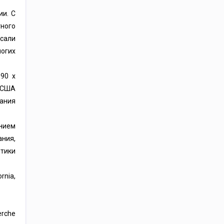
ии. С
тного
исали
ногих
90 х
а США
ания
анием
ния,
тики
rnia,
erche