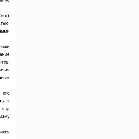
ание
ти от
тью,
нными
ески
ание
тов,
личия
енным
 его
ть к
 под
изму
щихся