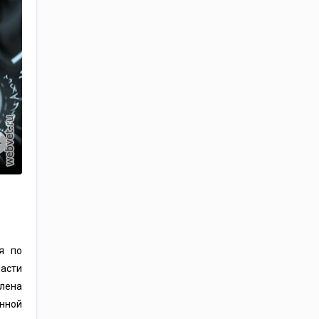
я по
масти
влена
анной