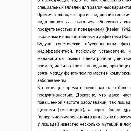
В последующие годы на многочисленных ис
специальных аллелей для различных вариантов м
Примечательно, что при исследовании генети
вида животных –пытались обнаружить свя
продуктивностью и поведением) (Keeler, 194
окрасками и наследственными дефектами (Bamber
Будучи генетически обусловленным факт
индифферентной, поскольку установлено, 
меланоцитов, имеют плейотропное действи
примордиальных клеток зародыша, эритроцито
связи между фенотипом по масти и комплексн
заболеваниям.
В настоящее время в науке накоплен больш
продуктивностью. Доказано, что даже час
повышенной частоте заболеваний, так лоша
щетками («мокрецов»), а серые более др
(аллергическим реакциям в виде сыпи по всему
У лошадей известно несколько мутаций в лок