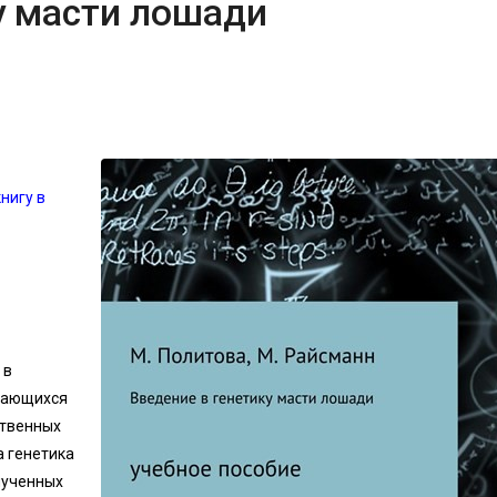
у масти лошади
нигу в
 в
учающихся
ственных
а генетика
лученных