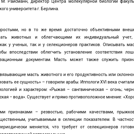
н.; М. Райсманн, директор Центра молекулярной биологии факул
ого университета г. Берлина.
простыми, но в то же время достаточно объективными внеш
вать животных и облегчающими их индивидуальный учет,
ак у ученых, так и у селекционеров практиков. Описывать мас
обы впоследствии облегчить установление соответствия лош
ризационным документам. Масть может также служить призн
связывающие масть животного и его продуктивность или склонно
вать ее сущность» – говорили арабы. Иппологи XVI века считали
ологией и характером: «Рыжая – сангвиническая – огонь; черн
ская – вода». Существует и прямо противоположное мнение: «Хо
ыми признаками – резвостью, рабочими качествами, прыжко
ущественным, учитываемым в селекции показателем. В частнос
ериодически меняется, что требует от селекционеров готовн