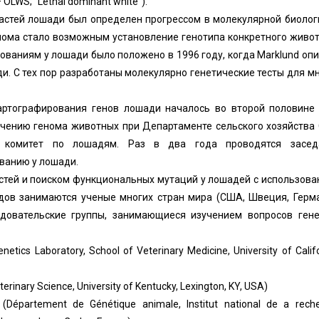
 OLWS; “Lethal dominant white”).
астей лошади был определен прогрессом в молекулярной биолог
ома стало возможным установление генотипа конкретного живо
дованиям у лошади было положено в 1996 году, когда Marklund оп
и. С тех пор разработаны молекулярно генетические тесты для м
артографирования генов лошади началось во второй половине 
зучению генома животных при Департаменте сельского хозяйств
 комитет по лошадям. Раз в два года проводятся засед
ванию у лошади.
стей и поиском функциональных мутаций у лошадей с использов
дов занимаются ученые многих стран мира (США, Швеция, Герма
едовательские группы, занимающиеся изучением вопросов гене
ics Laboratory, School of Veterinary Medicine, University of Califo
inary Science, University of Kentucky, Lexington, KY, USA)
épartement de Génétique animale, Institut national de a rech