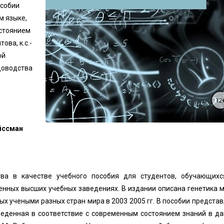
особии
м языке,
остоянием
ова, к.с.-
ой
доводства
йссман
ва в качестве учебного пособия для студентов, обучающихс
енных высших учебных заведениях. В издании описана генетика 
х учеными разных стран мира в 2003 2005 гг. В пособии предста
веденная в соответствие с современным состоянием знаний в д