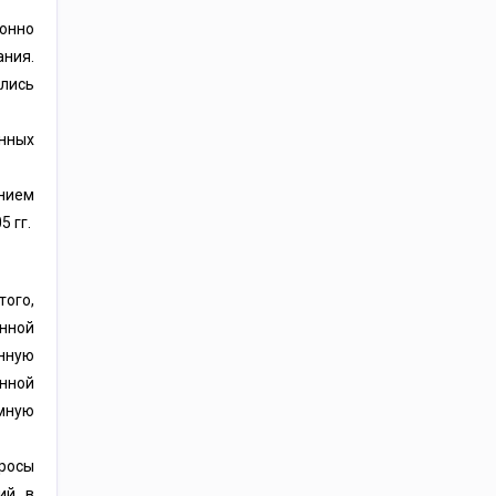
ионно
ания.
ались
нных
нием
 гг.
ого,
енной
енную
онной
омную
просы
ий в