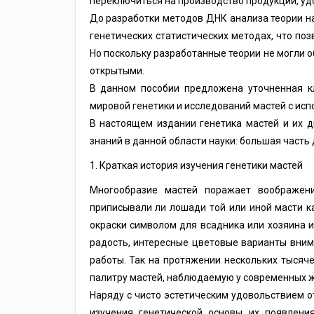
переключиться на производство продукции, у
До разработки методов ДНК анализа теории н
генетических статистических методах, что по
Но поскольку разработанные теории не могли о
открытыми.
В данном пособии предложена уточненная к
мировой генетики и исследований мастей с ис
В настоящем издании генетика мастей и их 
знаний в данной области науки: большая часть 
1. Краткая история изучения генетики мастей
Многообразие мастей поражает воображени
приписывали ли лошади той или иной масти к
окраски символом для всадника или хозяина 
радость, интересные цветовые варианты вним
работы. Так на протяжении нескольких тысяч
палитру мастей, наблюдаемую у современных 
Наряду с чисто эстетическим удовольствием 
изучения генетической основы их появлени