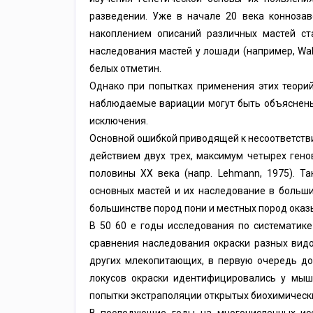
разведении. Уже в начале 20 века конноза
накоплением описаний различных мастей ст
наследования мастей у лошади (например, Walt
белых отметин.
Однако при попытках применения этих теорий
наблюдаемые вариации могут быть объяснены
исключения.
Основной ошибкой приводящей к несоответстви
действием двух трех, максимум четырех гено
половины ХХ века (напр. Lehmann, 1975). Т
основных мастей и их наследование в больши
большинстве пород пони и местных пород оказ
В 50 60 е годы исследования по систематик
сравнения наследования окраски разных видов
других млекопитающих, в первую очередь до
локусов окраски идентифицировались у мышей
попытки экстраполяции открытых биохимически