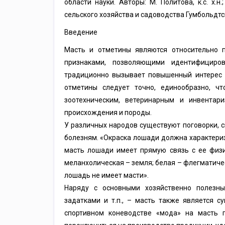
области науки. Авторы: М. Политова, к.с. х.
сельского хозяйства и садоводства Гумбольдтск
Введение
Масть и отметины являются относительно 
признаками, позволяющими идентифициро
традиционно вызывает повышенный интерес к
отметины следует точно, единообразно, чт
зоотехническим, ветеринарным и инвента
происхождения и породы.
У различных народов существуют поговорки, 
болезням. «Окраска лошади должна характеризо
масть лошади имеет прямую связь с ее физи
меланхолическая – земля; белая – флегматиче
лошадь не имеет масти».
Наряду с основными хозяйственно полезн
задатками и т.п., – масть также является с
спортивном коневодстве «мода» на масть п