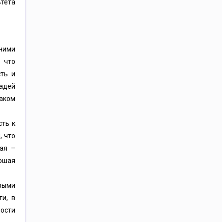
ьтета
ними
 что
ть и
адей
аком
сть к
, что
ая –
рошая
выми
ти, в
ости