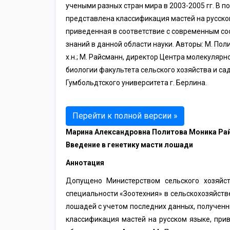
учеными разных стран мира в 2003-2005 гг. В п
представлена классификация мастей на русско
приведенная в соответствие с современным с
знаний в данной области науки. Авторы: М. Полит
х.н.; М. Райсманн, директор Центра молекулярн
биологии факультета сельского хозяйства и са
Гумбольдтского университета г. Берлина.
Перейти к полной версии »
Марина Александровна Политова Моника Ра
Введение в генетику масти лошади
Аннотация
Допущено Министерством сельского хозяйст
специальности «Зоотехния» в сельскохозяйств
лошадей с учетом последних данных, полученны
классификация мастей на русском языке, при