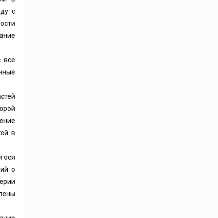
ду с
ости
вание
е все
нные
астей
торой
ение
тей в
гося
ний о
ерии
влены