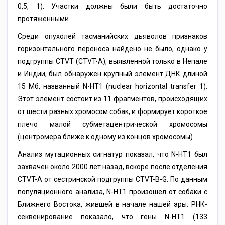
0,5, 1). Участки должны были быть достаточно
протяженными.
Среди опухолей тасманийских дьяволов признаков
горизонтального переноса найдено не было, однако у
подгруппы CTVT (CTVT-A), выявленной только в Непале
и Индии, был обнаружен крупный элемент ДНК длиной
15 Мб, названный N-HT1 (nuclear horizontal transfer 1).
Этот элемент состоит из 11 фрагментов, происходящих
от шести разных хромосом собак, и формирует короткое
плечо малой субметацентрической хромосомы
(центромера ближе к одному из концов хромосомы).
Анализ мутационных сигнатур показал, что N-HT1 был
захвачен около 2000 лет назад, вскоре после отделения
CTVT-A от сестринской подгруппы CTVT-B-G. По данным
популяционного анализа, N-HT1 произошел от собаки с
Ближнего Востока, жившей в начале нашей эры. РНК-
секвенирование показало, что гены N-HT1 (133