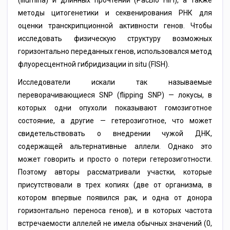
(Illumina) и длинных прочтений (PacBio HiFi), а также
методы цитогенетики и секвенирования РНК для
оценки транскрипционной активности генов. Чтобы
исследовать физическую структуру возможных
горизонтально переданных генов, использовался метод
флуоресцентной гибридизации in situ (FISH).
Исследователи искали так называемые
переворачивающиеся SNP (flipping SNP) — локусы, в
которых одни опухоли показывают гомозиготное
состояние, а другие — гетерозиготное, что может
свидетельствовать о внедрении чужой ДНК,
содержащей альтернативные аллели. Однако это
может говорить и просто о потери гетерозиготности.
Поэтому авторы рассматривали участки, которые
присутствовали в трех копиях (две от организма, в
котором впервые появился рак, и одна от донора
горизонтально переноса генов), и в которых частота
встречаемости аллелей не имела обычных значений (0,