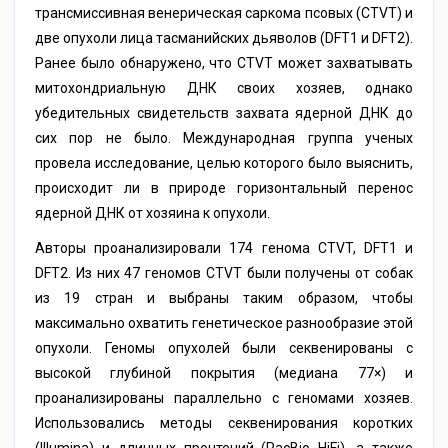
трансмиссивная венерическая саркома псовых (CTVT) и
две опухоли лица тасманийских дьяволов (DFT1 и DFT2).
Ранее было обнаружено, что CTVT может захватывать
митохондриальную ДНК своих хозяев, однако
убедительных свидетельств захвата ядерной ДНК до
сих пор не было. Международная группа ученых
провела исследование, целью которого было выяснить,
происходит ли в природе горизонтальный перенос
ядерной ДНК от хозяина к опухоли.
Авторы проанализировали 174 генома CTVT, DFT1 и
DFT2. Из них 47 геномов CTVT были получены от собак
из 19 стран и выбраны таким образом, чтобы
максимально охватить генетическое разнообразие этой
опухоли. Геномы опухолей были секвенированы с
высокой глубиной покрытия (медиана 77×) и
проанализированы параллельно с геномами хозяев.
Использовались методы секвенирования коротких