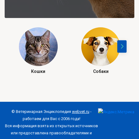
Кошки
Собаки
© Ветеринарная Энциклопедия
webvet.ru
-
работаем для Вас с 2006 года!
Вся информация взята из открытых источников
или предоставлена правообладателями и