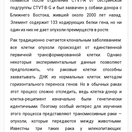
появился после отделения CTVT-A от сестринской
подгруппы CTVT-B-G и был захвачен у собаки-донора с
Ближнего Востока, жившей около 2000 лет назад.
Элемент содержит 133 кодирующих белки гена, но ни
один из них не дает опухоли преимуществ в росте.
Рак традиционно считается клональным заболеванием:
все клетки опухоли происходят от единственной
первичной трансформированной клетки. Однако
некоторые экспериментальные данные позволяют
предположить, что раковые клетки способны
захватывать ДНК из нормальных клеток методом
горизонтального переноса генов. Но в обычных раках
этот процесс сложно отследить, ведь клетка-донор и
клетка-реципиент изначально были генетически
идентичными. Поэтому особый интерес для изучения
этого процесса представляют трансмиссивные раки —
опухоли, которые передаются между животными.
Известны три таких рака у млекопитающих: