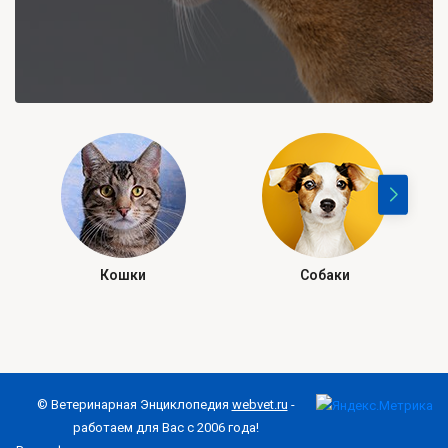
Кошки
Собаки
© Ветеринарная Энциклопедия
webvet.ru
-
работаем для Вас с 2006 года!