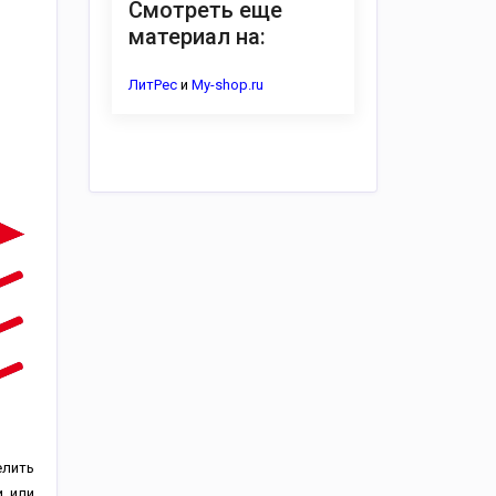
Смотреть еще
материал на:
ЛитРес
и
My-shop.ru
елить
и или