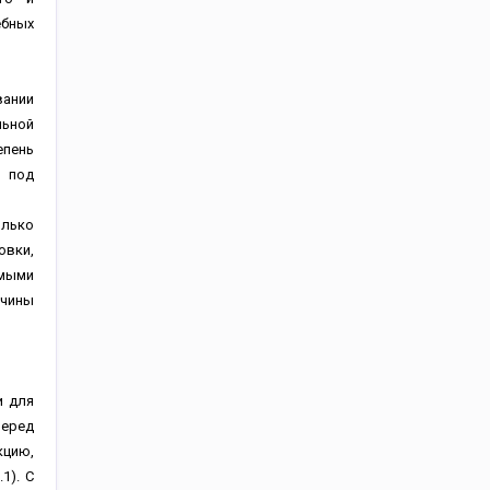
ебных
вании
ьной
епень
и под
олько
овки,
емыми
ичины
и для
Перед
кцию,
1). С