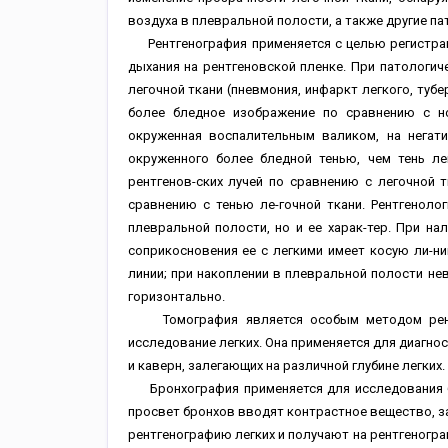
воздуха в плевральной полости, а также другие па
Рентгенография применяется с целью регистраци
дыхания на рентгеновской пленке. При патологич
легочной ткани (пневмония, инфаркт легкого, тубе
более бледное изображение по сравнению с н
окруженная воспалительным валиком, на негат
окруженного более бледной тенью, чем тень л
рентгенов-ских лучей по сравнению с легочной т
сравнению с тенью ле-гочной ткани. Рентгенол
плевральной полости, но и ее харак-тер. При н
соприкосновения ее с легкими имеет косую ли-н
линии; при накоплении в плевральной полости не
горизонтально.
Томография является особым методом рентге
исследование легких. Она применяется для диагнос
и каверн, залегающих на различной глубине легких.
Бронхография применяется для исследования бр
просвет бронхов вводят контрастное вещество, з
рентгенографию легких и получают на рентгеногр