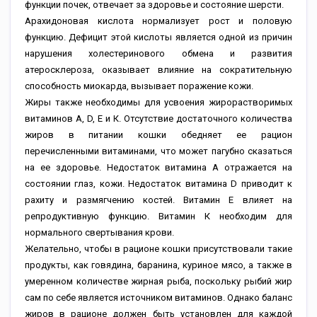
функции почек, отвечает за здоровье и состояние шерсти.
Арахидоновая кислота нормализует рост и половую
функцию. Дефицит этой кислоты является одной из причин
нарушения холестеринового обмена и развития
атеросклероза, оказывает влияние на сократительную
способность миокарда, вызывает поражение кожи.
Жиры также необходимы для усвоения жирорастворимых
витаминов А, D, Е и К. Отсутствие достаточного количества
жиров в питании кошки обедняет ее рацион
перечисленными витаминами, что может пагубно сказаться
на ее здоровье. Недостаток витамина А отражается на
состоянии глаз, кожи. Недостаток витамина D приводит к
рахиту и размягчению костей. Витамин Е влияет на
репродуктивную функцию. Витамин К необходим для
нормального свертывания крови.
Желательно, чтобы в рационе кошки присутствовали такие
продукты, как говядина, баранина, куриное мясо, а также в
умеренном количестве жирная рыба, поскольку рыбий жир
сам по себе является источником витаминов. Однако баланс
жиров в рационе должен быть установлен для каждой