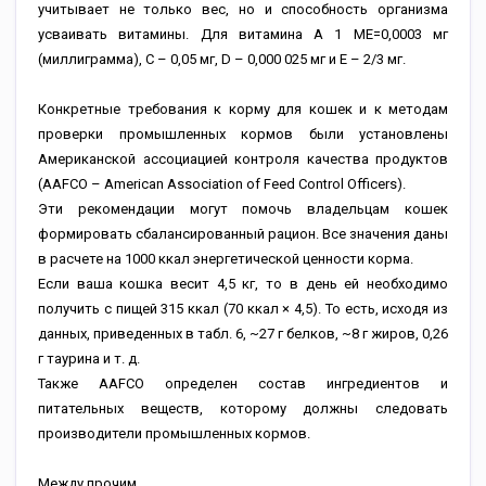
учитывает не только вес, но и способность организма
усваивать витамины. Для витамина А 1 МЕ=0,0003 мг
(миллиграмма), С – 0,05 мг, D – 0,000 025 мг и Е – 2/3 мг.
Конкретные требования к корму для кошек и к методам
проверки промышленных кормов были установлены
Американской ассоциацией контроля качества продуктов
(AAFCO – American Association of Feed Control Officers).
Эти рекомендации могут помочь владельцам кошек
формировать сбалансированный рацион. Все значения даны
в расчете на 1000 ккал энергетической ценности корма.
Если ваша кошка весит 4,5 кг, то в день ей необходимо
получить с пищей 315 ккал (70 ккал × 4,5). То есть, исходя из
данных, приведенных в табл. 6, ~27 г белков, ~8 г жиров, 0,26
г таурина и т. д.
Также AAFCO определен состав ингредиентов и
питательных веществ, которому должны следовать
производители промышленных кормов.
Между прочим