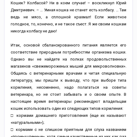
Кошек? Колбасой? Ни в коем случае! – воскликнул Юрий
Дмитриевич. – … Умная кошка не станет есть колбасу. … Там
ведь не мясо, а сплошной крахмал! Если животное
голодное, то, конечно, и не такое съест. Я же своим кошкам
никогда колбасу не даю!
Итак, основой сбалансированного питания является его
соответствие природным потребностям организма кошки.
Однако вы не найдете на полках продовольственных
магазинов «свежемороженых мышей для микроволновки».
Общаясь с ветеринарными врачами и читая специальную
литературу, мы пришли к выводу, что при выборе типа
кормления, несомненно, надо полагаться на советы
ветеринара, но не стоит забывать и о своем опыте. В
настоящее время ветеринары рекомендуют владельцам
кошек использовать один из следующих типов кормления:
□ кормами домашнего приготовления (еще их называют
«натуральными»);
□ кормами с не слишком приятным для слуха названием
«промышленные», хотя самые качественные из них как раз