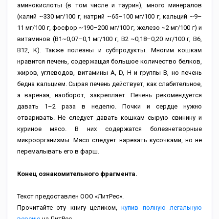
аминокислоты (в том числе и таурин), много минералов
(калий ~330 мг/100 г, натрий ~65–100 мг/100 г, кальций ~9–
11 мг/100 г, фосфор ~190–200 мг/100 г, железо ~2 мг/100 г) и
витаминов (B1~0,07–0,1 мг/100 г, B2 ~0,18–0,20 мг/100 г, B6,
B12, K). Также полезны и субпродукты. Многим кошкам
нравится печень, содержащая большое количество белков,
жиров, углеводов, витамины A, D, H и группы B, но печень
бедна кальцием. Сырая печень действует, как слабительное,
а вареная, наоборот, закрепляет. Печень рекомендуется
давать 1–2 раза в неделю. Почки и сердце нужно
отваривать. Не следует давать кошкам сырую свинину и
куриное мясо. В них содержатся болезнетворные
микроорганизмы. Мясо следует нарезать кусочками, но не
перемалывать его в фарш.
Конец ознакомительного фрагмента.
Текст предоставлен ООО «ЛитРес».
Прочитайте эту книгу целиком,
купив полную легальную
версию
на ЛитРес.