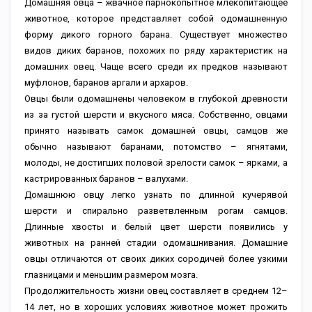
Домашняя овца – жвачное парнокопытное млекопитающее
животное, которое представляет собой одомашненную
форму дикого горного барана. Существует множество
видов диких баранов, похожих по ряду характеристик на
домашних овец. Чаще всего среди их предков называют
муфлонов, баранов аргали и архаров.
Овцы были одомашнены человеком в глубокой древности
из за густой шерсти и вкусного мяса. Собственно, овцами
принято называть самок домашней овцы, самцов же
обычно называют баранами, потомство – ягнятами,
молоды, не достигших половой зрелости самок – ярками, а
кастрированных баранов – валухами.
Домашнюю овцу легко узнать по длинной кучерявой
шерсти и спирально разветвленным рогам самцов.
Длинные хвосты и белый цвет шерсти появились у
животных на ранней стадии одомашнивания. Домашние
овцы отличаются от своих диких сородичей более узкими
глазницами и меньшим размером мозга.
Продолжительность жизни овец составляет в среднем 12–
14 лет, но в хороших условиях животное может прожить