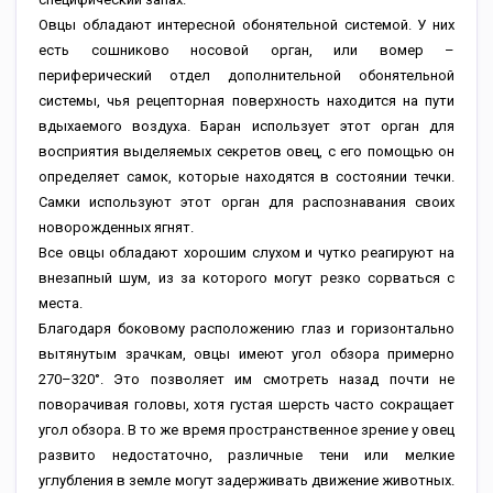
Овцы обладают интересной обонятельной системой. У них
есть сошниково носовой орган, или вомер –
периферический отдел дополнительной обонятельной
системы, чья рецепторная поверхность находится на пути
вдыхаемого воздуха. Баран использует этот орган для
восприятия выделяемых секретов овец, с его помощью он
определяет самок, которые находятся в состоянии течки.
Самки используют этот орган для распознавания своих
новорожденных ягнят.
Все овцы обладают хорошим слухом и чутко реагируют на
внезапный шум, из за которого могут резко сорваться с
места.
Благодаря боковому расположению глаз и горизонтально
вытянутым зрачкам, овцы имеют угол обзора примерно
270–320°. Это позволяет им смотреть назад почти не
поворачивая головы, хотя густая шерсть часто сокращает
угол обзора. В то же время пространственное зрение у овец
развито недостаточно, различные тени или мелкие
углубления в земле могут задерживать движение животных.