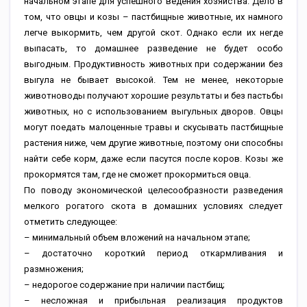
начальном этапе для успешного ведения хозяйства. Дело в
том, что овцы и козы – пастбищные животные, их намного
легче выкормить, чем другой скот. Однако если их негде
выпасать, то домашнее разведение не будет особо
выгодным. Продуктивность животных при содержании без
выгула не бывает высокой. Тем не менее, некоторые
животноводы получают хорошие результаты и без пастьбы
животных, но с использованием выгульных дворов. Овцы
могут поедать малоценные травы и скусывать пастбищные
растения ниже, чем другие животные, поэтому они способны
найти себе корм, даже если пасутся после коров. Козы же
прокормятся там, где не сможет прокормиться овца.
По поводу экономической целесообразности разведения
мелкого рогатого скота в домашних условиях следует
отметить следующее:
– минимальный объем вложений на начальном этапе;
– достаточно короткий период откармливания и
размножения;
– недорогое содержание при наличии пастбищ;
– несложная и прибыльная реализация продуктов