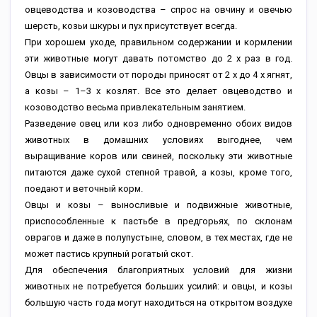
овцеводства и козоводства – спрос на овчину и овечью
шерсть, козьи шкуры и пух присутствует всегда.
При хорошем уходе, правильном содержании и кормлении
эти животные могут давать потомство до 2 х раз в год.
Овцы в зависимости от породы приносят от 2 х до 4 х ягнят,
а козы – 1–3 х козлят. Все это делает овцеводство и
козоводство весьма привлекательным занятием.
Разведение овец или коз либо одновременно обоих видов
животных в домашних условиях выгоднее, чем
выращивание коров или свиней, поскольку эти животные
питаются даже сухой степной травой, а козы, кроме того,
поедают и веточный корм.
Овцы и козы – выносливые и подвижные животные,
приспособленные к пастьбе в предгорьях, по склонам
оврагов и даже в полупустыне, словом, в тех местах, где не
может пастись крупный рогатый скот.
Для обеспечения благоприятных условий для жизни
животных не потребуется больших усилий: и овцы, и козы
большую часть года могут находиться на открытом воздухе