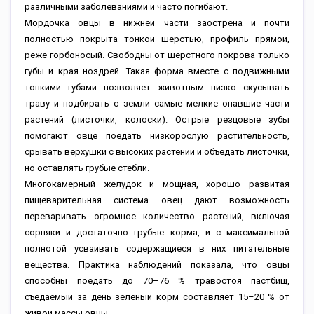
различными заболеваниями и часто погибают.
Мордочка овцы в нижней части заострена и почти
полностью покрыта тонкой шерстью, профиль прямой,
реже горбоносый. Свободны от шерстного покрова только
губы и края ноздрей. Такая форма вместе с подвижными
тонкими губами позволяет животным низко скусывать
траву и подбирать с земли самые мелкие опавшие части
растений (листочки, колоски). Острые резцовые зубы
помогают овце поедать низкорослую растительность,
срывать верхушки с высоких растений и объедать листочки,
но оставлять грубые стебли.
Многокамерный желудок и мощная, хорошо развитая
пищеварительная система овец дают возможность
переваривать огромное количество растений, включая
сорняки и достаточно грубые корма, и с максимальной
полнотой усваивать содержащиеся в них питательные
вещества. Практика наблюдений показала, что овцы
способны поедать до 70–76 % травостоя пастбищ,
съедаемый за день зеленый корм составляет 15–20 % от
живой массы овцы.