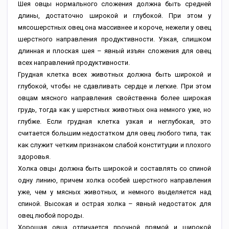
Шея овцы нормального сложения должна быть средней
длины, достаточно широкой и глубокой. При этом у
мясошерстных овец она массивнее и короче, нежели у овец
шерстного направления продуктивности. Узкая, слишком
длинная и плоская шея – явный изъян сложения для овец
всех направлений продуктивности.
Грудная клетка всех животных должна быть широкой и
глубокой, чтобы не сдавливать сердце и легкие. При этом
овцам мясного направления свойственна более широкая
грудь, тогда как у шерстных животных она немного уже, но
глубже. Если грудная клетка узкая и неглубокая, это
считается большим недостатком для овец любого типа, так
как служит четким признаком слабой конституции и плохого
здоровья.
Холка овцы должна быть широкой и составлять со спиной
одну линию, причем холка особей шерстного направления
уже, чем у мясных животных, и немного выделяется над
спиной. Высокая и острая холка – явный недостаток для
овец любой породы.
Хорошая овца отличается прочной прямой и широкой