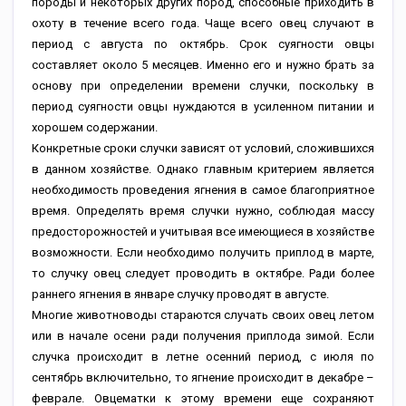
породы и некоторых других пород, способные приходить в
охоту в течение всего года. Чаще всего овец случают в
период с августа по октябрь. Срок суягности овцы
составляет около 5 месяцев. Именно его и нужно брать за
основу при определении времени случки, поскольку в
период суягности овцы нуждаются в усиленном питании и
хорошем содержании.
Конкретные сроки случки зависят от условий, сложившихся
в данном хозяйстве. Однако главным критерием является
необходимость проведения ягнения в самое благоприятное
время. Определять время случки нужно, соблюдая массу
предосторожностей и учитывая все имеющиеся в хозяйстве
возможности. Если необходимо получить приплод в марте,
то случку овец следует проводить в октябре. Ради более
раннего ягнения в январе случку проводят в августе.
Многие животноводы стараются случать своих овец летом
или в начале осени ради получения приплода зимой. Если
случка происходит в летне осенний период, с июля по
сентябрь включительно, то ягнение происходит в декабре –
феврале. Овцематки к этому времени еще сохраняют