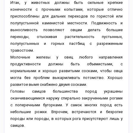
Итак, у животных должны быть сильные крепкие
конечности с прочными копытами, которые отлично
приспособлены для дальних переходов по гористой или
полупустынной каменистой местности. Подвижность и
выносливость позволяют овцам делать большие
переходы, отыскивая растительность пустынных,
полупустынных и горных пастбищ с разреженным
травостоем.
Молочные железы у овец любого направления
продуктивности должны быть объемистыми, с
нормальными и хорошо развитыми сосками, чтобы овца
могла без проблем выкармливать потомство. Хорошо
развитое вымя снабжено двумя сосками.
Головы самцов большинства пород украшены
оканчивающимися наружу спирально закрученными рогами
с поперечными бугорками. У самок многих пород есть
небольшие рожки. Впрочем, встречаются и безрогие
породы или породы, в которых рога присутствуют лишь у
самцов.