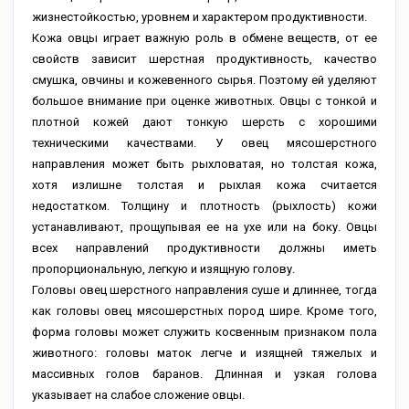
жизнестойкостью, уровнем и характером продуктивности.
Кожа овцы играет важную роль в обмене веществ, от ее
свойств зависит шерстная продуктивность, качество
смушка, овчины и кожевенного сырья. Поэтому ей уделяют
большое внимание при оценке животных. Овцы с тонкой и
плотной кожей дают тонкую шерсть с хорошими
техническими качествами. У овец мясошерстного
направления может быть рыхловатая, но толстая кожа,
хотя излишне толстая и рыхлая кожа считается
недостатком. Толщину и плотность (рыхлость) кожи
устанавливают, прощупывая ее на ухе или на боку. Овцы
всех направлений продуктивности должны иметь
пропорциональную, легкую и изящную голову.
Головы овец шерстного направления суше и длиннее, тогда
как головы овец мясошерстных пород шире. Кроме того,
форма головы может служить косвенным признаком пола
животного: головы маток легче и изящней тяжелых и
массивных голов баранов. Длинная и узкая голова
указывает на слабое сложение овцы.