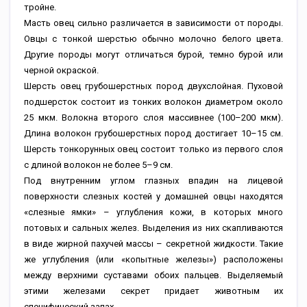
тройне.
Масть овец сильно различается в зависимости от породы.
Овцы с тонкой шерстью обычно молочно белого цвета.
Другие породы могут отличаться бурой, темно бурой или
черной окраской.
Шерсть овец грубошерстных пород двухслойная. Пуховой
подшерсток состоит из тонких волокон диаметром около
25 мкм. Волокна второго слоя массивнее (100–200 мкм).
Длина волокон грубошерстных пород достигает 10–15 см.
Шерсть тонкорунных овец состоит только из первого слоя
с длиной волокон не более 5–9 см.
Под внутренним углом глазных впадин на лицевой
поверхности слезных костей у домашней овцы находятся
«слезные ямки» – углубления кожи, в которых много
потовых и сальных желез. Выделения из них скапливаются
в виде жирной пахучей массы – секретной жидкости. Такие
же углубления (или «копытные железы») расположены
между верхними суставами обоих пальцев. Выделяемый
этими железами секрет придает животным их
специфический запах.