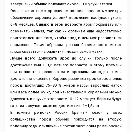
завершении обычно получают около 30 % улучшателей.
Овца – животное скороспелое, половая зрелость у нее при
обеспечении хороших условий кормления наступает уже в
6–8 месяцев. Однако в этом возрасте ярок покрывать или
осеменять нельзя, так как их организм еще недостаточно
подготовлен для того, чтобы плод в нем мог развиваться
нормально. Таким образом, ранняя беременность может
плохо сказаться на развитии плода и самой матки.
Лучше всего допускать ярок до случки только после
достижения ими 1–1,5 летнего возраста. К этому времени
они полностью разовьются и организм молодых самок
достаточно окрепнет. Хорошо развитых ярок скороспелых
пород, достигших 75–80 % живой массы взрослых маток
или веса более 45 кг, при качественном кормлении можно
допускать к случке в возрасте 10–12 месяцев. Бараны будут
готовы к случке также по достижению 1–1,5 лет.
В южных регионах России брачный сезон у овец
большинства пород обычно приходится на вторую
половину года. Исключение составляют овцы романовской