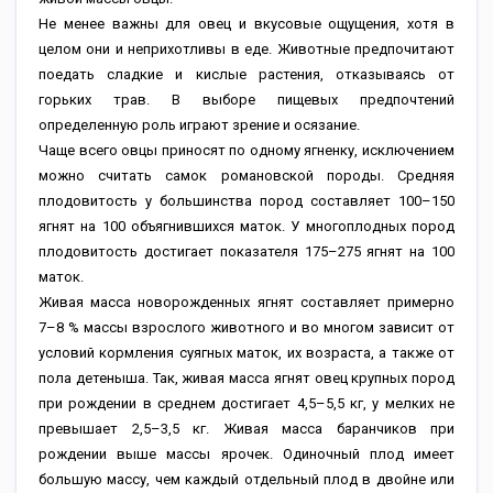
Не менее важны для овец и вкусовые ощущения, хотя в
целом они и неприхотливы в еде. Животные предпочитают
поедать сладкие и кислые растения, отказываясь от
горьких трав. В выборе пищевых предпочтений
определенную роль играют зрение и осязание.
Чаще всего овцы приносят по одному ягненку, исключением
можно считать самок романовской породы. Средняя
плодовитость у большинства пород составляет 100–150
ягнят на 100 объягнившихся маток. У многоплодных пород
плодовитость достигает показателя 175–275 ягнят на 100
маток.
Живая масса новорожденных ягнят составляет примерно
7–8 % массы взрослого животного и во многом зависит от
условий кормления суягных маток, их возраста, а также от
пола детеныша. Так, живая масса ягнят овец крупных пород
при рождении в среднем достигает 4,5–5,5 кг, у мелких не
превышает 2,5–3,5 кг. Живая масса баранчиков при
рождении выше массы ярочек. Одиночный плод имеет
большую массу, чем каждый отдельный плод в двойне или