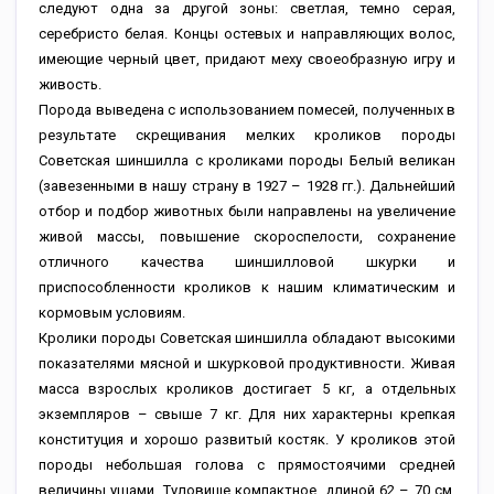
следуют одна за другой зоны: светлая, темно серая,
серебристо белая. Концы остевых и направляющих волос,
имеющие черный цвет, придают меху своеобразную игру и
живость.
Порода выведена с использованием помесей, полученных в
результате скрещивания мелких кроликов породы
Советская шиншилла с кроликами породы Белый великан
(завезенными в нашу страну в 1927 – 1928 гг.). Дальнейший
отбор и подбор животных были направлены на увеличение
живой массы, повышение скороспелости, сохранение
отличного качества шиншилловой шкурки и
приспособленности кроликов к нашим климатическим и
кормовым условиям.
Кролики породы Советская шиншилла обладают высокими
показателями мясной и шкурковой продуктивности. Живая
масса взрослых кроликов достигает 5 кг, а отдельных
экземпляров – свыше 7 кг. Для них характерны крепкая
конституция и хорошо развитый костяк. У кроликов этой
породы небольшая голова с прямостоячими средней
величины ушами. Туловище компактное, длиной 62 – 70 см,