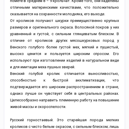
помете в среднем 8 – 9 крольчат. Кроме того, они наделены
отличными материнскими качествами, что положительно
сказывается на сохранности молодняка, его выходе.
От кроликов получают шкурки преимущественно крупных
размеров и оригинального окраса. Волосяной покров у них
уравненный и густой, с сильным глянцеватым блеском. В
отличие от кроликов других мясошкурковых пород у
Венского голубого более густой мех, мягкий и пушистый,
высоко ценится и пользуется широким спросом. Его
используют при изготовлении изделий в натуральном виде
и для имитации меха пушных зверей.
Венский голубой кролик отличается выносливостью,
способностью к быстрой акклиматизации, что
подтверждается его широким распространением в стране,
однако лучше он чувствует себя в центральных районах.
Целесообразно направить племенную работу на повышение
живой массы и скороспелости.
Русский горностаевый. Это старейшая порода мелких
кроликов с чисто белым окрасом, с сильным блеском; лишь