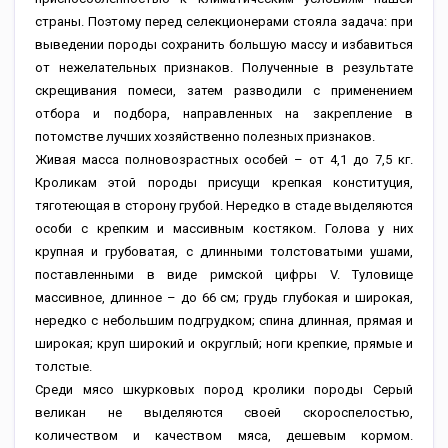
страны. Поэтому перед селекционерами стояла задача: при
выведении породы сохранить большую массу и избавиться
от нежелательных признаков. Полученные в результате
скрещивания помеси, затем разводили с применением
отбора и подбора, направленных на закрепление в
потомстве лучших хозяйственно полезных признаков.
Живая масса полновозрастных особей – от 4,1 до 7,5 кг.
Кроликам этой породы присущи крепкая конституция,
тяготеющая в сторону грубой. Нередко в стаде выделяются
особи с крепким и массивным костяком. Голова у них
крупная и грубоватая, с длинными толстоватыми ушами,
поставленными в виде римской цифры V. Туловище
массивное, длинное – до 66 см; грудь глубокая и широкая,
нередко с небольшим подгрудком; спина длинная, прямая и
широкая; круп широкий и округлый; ноги крепкие, прямые и
толстые.
Среди мясо шкурковых пород кролики породы Серый
великан не выделяются своей скороспелостью,
количеством и качеством мяса, дешевым кормом.