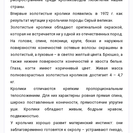
страны.
Впервые золотистые кролики появились в 1972 г. как
результат мутации у крольчихи породы Серый великан.
Золотистые кролики обладают оригинальной окраской,
которая не встречается ни у одной из отечественных пород.
На голове, спине, пояснице, крупе, боках и наружных
поверхностях конечностей остевые волосы окрашены в
золотистый, а пуховые – в светло желтый цвета. Брюшко, а
также нижние поверхности конечностей и хвоста белые.
Глаза, когти имеют коричневый цвет. Живая масса
полновозрастных золотистых кроликов достигает 4 – 4,7
кг.
Кролики отличаются крепким пропорциональным
телосложением. Для них характерны ровная прямая спина,
широко поставленные конечности, прямостоячие упругие
уши. Кролики обладают живым, бодрым нравом,
подвижностью.
У крольчих хорошо развит материнский инстинкт: они
заблаговременно готовятся к окролу – устраивают гнездо,