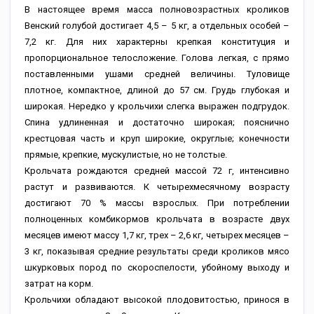
В настоящее время масса полновозрастных кроликов
Венский голубой достигает 4,5 – 5 кг, а отдельных особей –
7,2 кг. Для них характерны крепкая конституция и
пропорциональное телосложение. Голова легкая, с прямо
поставленными ушами средней величины. Туловище
плотное, компактное, длиной до 57 см. Грудь глубокая и
широкая. Нередко у крольчихи слегка выражен подгрудок.
Спина удлиненная и достаточно широкая; пояснично
крестцовая часть и круп широкие, округлые; конечности
прямые, крепкие, мускулистые, но не толстые.
Крольчата рождаются средней массой 72 г, интенсивно
растут и развиваются. К четырехмесячному возрасту
достигают 70 % массы взрослых. При потреблении
полноценных комбикормов крольчата в возрасте двух
месяцев имеют массу 1,7 кг, трех – 2,6 кг, четырех месяцев –
3 кг, показывая средние результаты среди кроликов мясо
шкурковых пород по скороспелости, убойному выходу и
затрат на корм.
Крольчихи обладают высокой плодовитостью, принося в