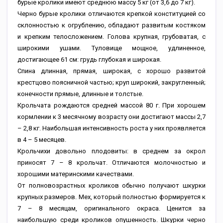
бурые кролики имеют среднюю массу 5 кг (от 3,6 до 7 кг).
Черно бурые кролики отличаются крепкой конституцией со
склонностью к огрублению, обладают развитым костяком
и крепким телосложением. Голова крупная, грубоватая, с
широкими ушами. Туловище мощное, удлиненное,
достигающее 61 см: грудь глубокая и широкая.
Спина длинная, прямая, широкая, с хорошо развитой
крестцово поясничной частью; круп широкий, закругленный;
конечности прямые, длинные и толстые.
Крольчата рождаются средней массой 80 г. При хорошем
кормлении к 3 месячному возрасту они достигают массы 2,7
– 2,8 кг. Наибольшая интенсивность роста у них проявляется
в 4 – 5 месяцев.
Крольчихи довольно плодовиты: в среднем за окрол
приносят 7 – 8 крольчат. Отличаются молочностью и
хорошими материнскими качествами.
От полновозрастных кроликов обычно получают шкурки
крупных размеров. Мех, который полностью формируется к
7 – 8 месяцам, оригинального окраса. Ценится за
наибольшую среди кроликов опушенность. Шкурки черно