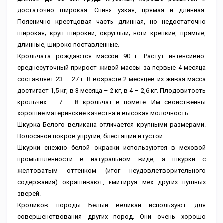
достаточно широкая. Спина узкая, прямая и длинная.
Пояснично крестцовая часть длинная, но недостаточно
широкая; круп широкий, округлый; ноги крепкие, прямые,
длинные, широко поставленные.
Крольчата рождаются массой 90 г. Растут интенсивно:
среднесуточный прирост живой массы за первые 4 месяца
составляет 23 – 27 г. В возрасте 2 месяцев их живая масса
достигает 1,5 кг, в 3 месяца – 2 кг, в 4 – 2,6 кг. Плодовитость
крольчих – 7 – 8 крольчат в помете. Им свойственны
хорошие материнские качества и высокая молочность.
Шкурка Белого великана отличается крупными размерами.
Волосяной покров упругий, блестящий и густой.
Шкурки снежно белой окраски используются в меховой
промышленности в натуральном виде, а шкурки с
желтоватым оттенком (итог неудовлетворительного
содержания) окрашивают, имитируя мех других пушных
зверей.
Кроликов породы Белый великан используют для
совершенствования других пород. Они очень хорошо