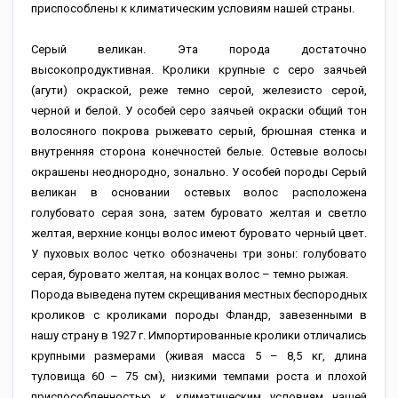
приспособлены к климатическим условиям нашей страны.
Серый великан. Эта порода достаточно
высокопродуктивная. Кролики крупные с серо заячьей
(агути) окраской, реже темно серой, железисто серой,
черной и белой. У особей серо заячьей окраски общий тон
волосяного покрова рыжевато серый, брюшная стенка и
внутренняя сторона конечностей белые. Остевые волосы
окрашены неоднородно, зонально. У особей породы Серый
великан в основании остевых волос расположена
голубовато серая зона, затем буровато желтая и светло
желтая, верхние концы волос имеют буровато черный цвет.
У пуховых волос четко обозначены три зоны: голубовато
серая, буровато желтая, на концах волос – темно рыжая.
Порода выведена путем скрещивания местных беспородных
кроликов с кроликами породы Фландр, завезенными в
нашу страну в 1927 г. Импортированные кролики отличались
крупными размерами (живая масса 5 – 8,5 кг, длина
туловища 60 – 75 см), низкими темпами роста и плохой
приспособленностью к климатическим условиям нашей