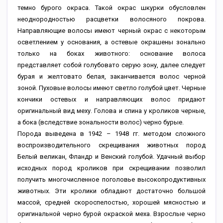
темно бурого окраса. Такой окрас шкурки обусловлен
неоднородностью расцветки волосяного покрова.
Направляющие волосы имеют черный окрас с некоторым
осветлением у основания, а остевые окрашены зонально
только на боках животного: основание волоса
представляет собой голубовато серую зону, далее следует
бурая и желтовато белая, заканчивается волос черной
зоной. Пуховые волосы имеют светло голубой цвет. Черные
кончики остевых и направляющих волос придают
оригинальный вид меху. Голова и спина у кроликов черные,
а бока (вследствие зональности волос) черно бурые.
Порода выведена в 1942 – 1948 гг. методом сложного
воспроизводительного скрещивания животных пород
Белый великан, Фландр и Венский голубой. Удачный выбор
исходных пород кроликов при скрещивании позволил
получить многочисленное поголовье высокопродуктивных
животных. Эти кролики обладают достаточно большой
массой, средней скороспелостью, хорошей мясностью и
оригинальной черно бурой окраской меха. Взрослые черно