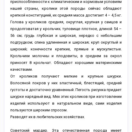
приспособленности к климатическим и кормовым условиям
нашей страны, кролики этой породы сейчас обладают
крепкой конституцией, их средняя масса достигает 4 – 4,5 кг.
Голова у кроликов средняя, округлая, крупная у самцов и
продолговатая у крольчих; туловище плотное, длиной 54 –
56 см; грудь глубокая и широкая, нередко с небольшим
подгрудком; спина удлиненная и широкая; круп округлый и
широкий; конечности крепкие, прямые и мускулистые.
Крольчихи молочны и плодовиты, в среднем за окрол
приносят 8 крольчат. Обладают хорошими материнскими
качествами.
От кроликов получают мелкие и крупные шкурки.
Волосяной покров у них эластичный, блестящий, средней
густоты и достаточно уравненный. Пегость рисунка придает
шкурке нарядный вид. Мех этих кроликов при изготовлении
изделий используют в натуральном виде, сами изделия
пользуются широким спросом.
Разводят их в любительских хозяйствах.
Советский мардер. Эта отечественная порода имеет