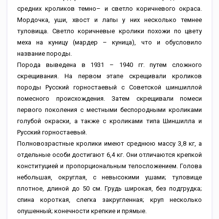
средних кроликов темно– и светло коричневого окраса.
Мордочка, уши, хвост и лапы у них несколько темнее
туловища. Светло коричневые кролики похожи по цвету
меха на куницу (мардер – куница), что и обусловило
название породы.
Порода выведена в 1931 – 1940 гг. путем сложного
скрещивания. На первом этапе скрещивали кроликов
породы Русский горностаевый с Советской шиншиллой
помесного происхождения. Затем скрещивали помеси
первого поколения с местными беспородными кроликами
голубой окраски, а также с кроликами типа Шиншилла и
Русский горностаевый.
Полновозрастные кролики имеют среднюю массу 3,8 кг, а
отдельные особи достигают 6,4 кг. Они отличаются крепкой
конституцией и пропорциональным телосложением. Голова
небольшая, округлая, с невысокими ушами; туловище
плотное, длиной до 50 см. Грудь широкая, без подгрудка;
спина короткая, слегка закругленная; круп несколько
опушенный; конечности крепкие и прямые.