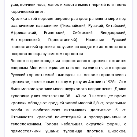
уши, кончики носа, лапок и хвоста имеют черный или темно
коричневый цвет.
Кролики этой породы широко распространены в мире под
различными названиями (Гималайский, Русский, Китайский,
Африканский, Египетский, Сибирский, Виндзорский,
Антверпенский, Горностаевый). Название Русский
горностаевый кролики получили за сходство их волосяного
покрова по окрасу с мехом горностая.
Вопрос о происхождении горностаевого кролика остается
спорным. Многие специалисты склонны считать, что порода
Русский горностаевый выведена на основе горностаевых
кроликов, завезенных в нашу страну из Англии в 1928 г. Это
были мелкие кролики мясо шкуркового направления. Длина
туловища у них составляла 38 – 40 см. В настоящее время
кролики обладают средней живой массой 3,8 кг, отдельные
особи в любительских питомниках достигают 5 кг.
Отличаются крепкой конституцией и пропорциональным
телосложением. Голова небольшая, округлой формы, с
прямостоячими ушами: туловище плотное, широкое,