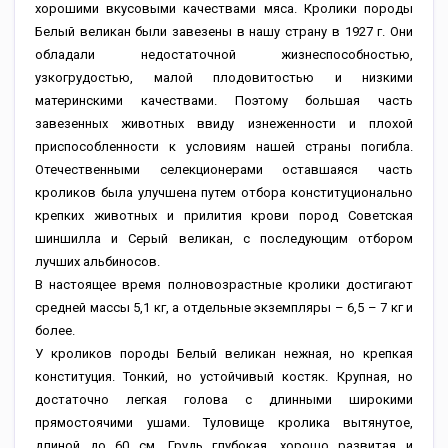
хорошими вкусовыми качествами мяса. Кролики породы
Белый великан были завезены в нашу страну в 1927 г. Они
обладали недостаточной жизнеспособностью,
узкогрудостью, малой плодовитостью и низкими
материнскими качествами. Поэтому большая часть
завезенных животных ввиду изнеженности и плохой
приспособленности к условиям нашей страны погибла.
Отечественными селекционерами оставшаяся часть
кроликов была улучшена путем отбора конституционально
крепких животных и прилития крови пород Советская
шиншилла и Серый великан, с последующим отбором
лучших альбиносов.
В настоящее время полновозрастные кролики достигают
средней массы 5,1 кг, а отдельные экземпляры – 6,5 – 7 кг и
более.
У кроликов породы Белый великан нежная, но крепкая
конституция. Тонкий, но устойчивый костяк. Крупная, но
достаточно легкая голова с длинными широкими
прямостоячими ушами. Туловище кролика вытянутое,
длиной до 60 см. Грудь глубокая, хорошо развитая и