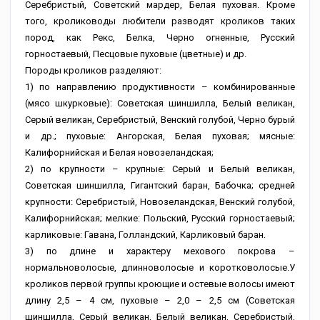
Серебристый, Советский мардер, Белая пуховая. Кроме
того, кролиководы любители разводят кроликов таких
пород, как Рекс, Белка, Черно огненные, Русский
горностаевый, Песцовые пуховые (цветные) и др.
Породы кроликов разделяют:
1) по направлению продуктивности – комбинированные
(мясо шкурковые): Советская шиншилла, Белый великан,
Серый великан, Серебристый, Венский голубой, Черно бурый
и др.; пуховые: Ангорская, Белая пуховая; мясные:
Калифорнийская и Белая новозеландская;
2) по крупности – крупные: Серый и Белый великан,
Советская шиншилла, Гигантский баран, Бабочка; средней
крупности: Серебристый, Новозеландская, Венский голубой,
Калифорнийская; мелкие: Польский, Русский горностаевый;
карликовые: Гавана, Голландский, Карликовый баран.
3) по длине и характеру мехового покрова –
нормальноволосые, длинноволосые и коротковолосые.У
кроликов первой группы кроющие и остевые волосы имеют
длину 2,5 – 4 см, пуховые – 2,0 – 2,5 см (Советская
шиншилла, Серый великан, Белый великан, Серебристый,