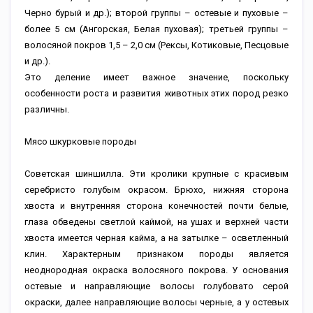
Черно бурый и др.); второй группы – остевые и пуховые –
более 5 см (Ангорская, Белая пуховая); третьей группы –
волосяной покров 1,5 – 2,0 см (Рексы, Котиковые, Песцовые
и др.).
Это деление имеет важное значение, поскольку
особенности роста и развития животных этих пород резко
различны.
Мясо шкурковые породы
Советская шиншилла. Эти кролики крупные с красивым
серебристо голубым окрасом. Брюхо, нижняя сторона
хвоста и внутренняя сторона конечностей почти белые,
глаза обведены светлой каймой, на ушах и верхней части
хвоста имеется черная кайма, а на затылке – осветленный
клин. Характерным признаком породы является
неоднородная окраска волосяного покрова. У основания
остевые и направляющие волосы голубовато серой
окраски, далее направляющие волосы черные, а у остевых