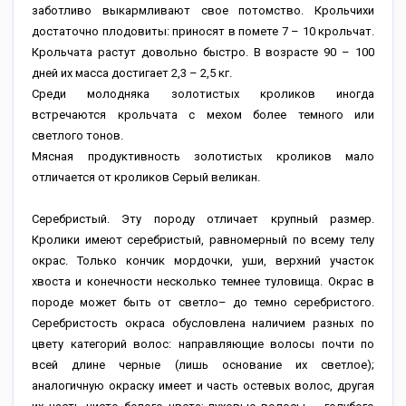
заботливо выкармливают свое потомство. Крольчихи
достаточно плодовиты: приносят в помете 7 – 10 крольчат.
Крольчата растут довольно быстро. В возрасте 90 – 100
дней их масса достигает 2,3 – 2,5 кг.
Среди молодняка золотистых кроликов иногда
встречаются крольчата с мехом более темного или
светлого тонов.
Мясная продуктивность золотистых кроликов мало
отличается от кроликов Серый великан.
Серебристый. Эту породу отличает крупный размер.
Кролики имеют серебристый, равномерный по всему телу
окрас. Только кончик мордочки, уши, верхний участок
хвоста и конечности несколько темнее туловища. Окрас в
породе может быть от светло– до темно серебристого.
Серебристость окраса обусловлена наличием разных по
цвету категорий волос: направляющие волосы почти по
всей длине черные (лишь основание их светлое);
аналогичную окраску имеет и часть остевых волос, другая