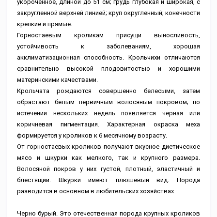
укороченное, длиной до 51 см; грудь глубокая и широкая, с
закругленной верхней линией; круп округленный; конечности
крепкие и прямые.
Горностаевым кроликам присущи выносливость,
устойчивость к заболеваниям, хорошая
акклиматизационная способность. Крольчихи отличаются
сравнительно высокой плодовитостью и хорошими
материнскими качествами.
Крольчата рождаются совершенно белесыми, затем
обрастают белым первичным волосяным покровом; по
истечении нескольких недель появляется черная или
коричневая пигментация. Характерная окраска меха
формируется у кроликов к 6 месячному возрасту.
От горностаевых кроликов получают вкусное диетическое
мясо и шкурки как мелкого, так и крупного размера.
Волосяной покров у них густой, плотный, эластичный и
блестящий. Шкурки имеют плюшевый вид. Порода
разводится в основном в любительских хозяйствах.
Черно бурый. Это отечественная порода крупных кроликов