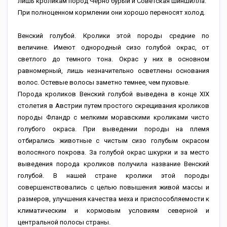
лишь кроликам пород Черно бурый и Советская шиншилла.
При полноценном кормлении они хорошо переносят холод.
Венский голубой. Кролики этой породы средние по
величине. Имеют однородный сизо голубой окрас, от
светлого до темного тона. Окрас у них в основном
равномерный, лишь незначительно осветлены основания
волос. Остевые волосы заметно темнее, чем пуховые.
Порода кроликов Венский голубой выведена в конце XIX
столетия в Австрии путем простого скрещивания кроликов
породы Фландр с мелкими моравскими кроликами чисто
голубого окраса. При выведении породы на племя
отбирались животные с чистым сизо голубым окрасом
волосяного покрова. За голубой окрас шкурки и за место
выведения порода кроликов получила название Венский
голубой. В нашей стране кролики этой породы
совершенствовались с целью повышения живой массы и
размеров, улучшения качества меха и приспособляемости к
климатическим и кормовым условиям северной и
центральной полосы страны.