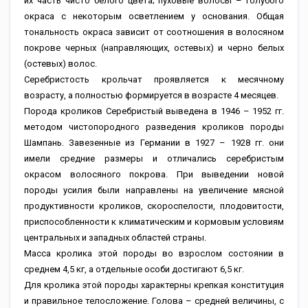
их часть чисто белого цвета; пуховые волосы – голубого
окраса с некоторым осветлением у основания. Общая
тональность окраса зависит от соотношения в волосяном
покрове черных (направляющих, остевых) и черно белых
(остевых) волос.
Серебристость крольчат проявляется к месячному
возрасту, а полностью формируется в возрасте 4 месяцев.
Порода кроликов Серебристый выведена в 1946 – 1952 гг.
методом чистопородного разведения кроликов породы
Шампань. Завезенные из Германии в 1927 – 1928 гг. они
имели средние размеры и отличались серебристым
окрасом волосяного покрова. При выведении новой
породы усилия были направлены на увеличение мясной
продуктивности кроликов, скороспелости, плодовитости,
приспособленности к климатическим и кормовым условиям
центральных и западных областей страны.
Масса кролика этой породы во взрослом состоянии в
среднем 4,5 кг, а отдельные особи достигают 6,5 кг.
Для кролика этой породы характерны крепкая конституция
и правильное телосложение. Голова – средней величины, с