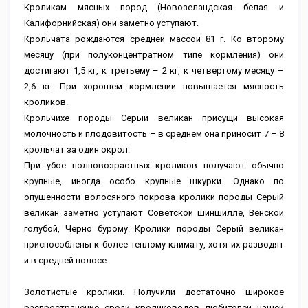
Кроликам мясных пород (Новозеландская белая и
Калифорнийская) они заметно уступают.
Крольчата рождаются средней массой 81 г. Ко второму
месяцу (при полуконцентратном типе кормления) они
достигают 1,5 кг, к третьему – 2 кг, к четвертому месяцу –
2,6 кг. При хорошем кормлении повышается мясность
кроликов.
Крольчихе породы Серый великан присущи высокая
молочность и плодовитость – в среднем она приносит 7 – 8
крольчат за один окрол.
При убое полновозрастных кроликов получают обычно
крупные, иногда особо крупные шкурки. Однако по
опушенности волосяного покрова кролики породы Серый
великан заметно уступают Советской шиншилле, Венской
голубой, Черно бурому. Кролики породы Серый великан
приспособлены к более теплому климату, хотя их разводят
и в средней полосе.
Золотистые кролики. Получили достаточно широкое
распространение среди кролиководов любителей нашей