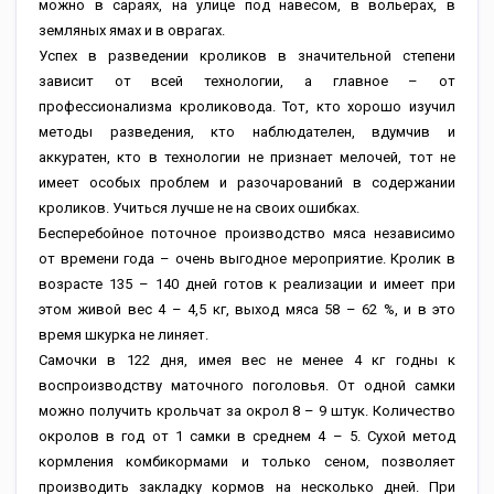
можно в сараях, на улице под навесом, в вольерах, в
земляных ямах и в оврагах.
Успех в разведении кроликов в значительной степени
зависит от всей технологии, а главное – от
профессионализма кроликовода. Тот, кто хорошо изучил
методы разведения, кто наблюдателен, вдумчив и
аккуратен, кто в технологии не признает мелочей, тот не
имеет особых проблем и разочарований в содержании
кроликов. Учиться лучше не на своих ошибках.
Бесперебойное поточное производство мяса независимо
от времени года – очень выгодное мероприятие. Кролик в
возрасте 135 – 140 дней готов к реализации и имеет при
этом живой вес 4 – 4,5 кг, выход мяса 58 – 62 %, и в это
время шкурка не линяет.
Самочки в 122 дня, имея вес не менее 4 кг годны к
воспроизводству маточного поголовья. От одной самки
можно получить крольчат за окрол 8 – 9 штук. Количество
окролов в год от 1 самки в среднем 4 – 5. Сухой метод
кормления комбикормами и только сеном, позволяет
производить закладку кормов на несколько дней. При