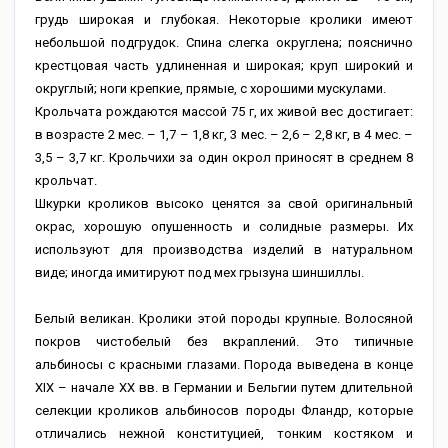
грудь широкая и глубокая. Некоторые кролики имеют
небольшой подгрудок. Спина слегка округлена; пояснично
крестцовая часть удлиненная и широкая; круп широкий и
округлый; ноги крепкие, прямые, с хорошими мускулами.
Крольчата рождаются массой 75 г, их живой вес достигает:
в возрасте 2 мес. – 1,7 – 1,8 кг, 3 мес. – 2,6 – 2,8 кг, в 4 мес. –
3,5 – 3,7 кг. Крольчихи за один окрол приносят в среднем 8
крольчат.
Шкурки кроликов высоко ценятся за свой оригинальный
окрас, хорошую опушенность и солидные размеры. Их
используют для производства изделий в натуральном
виде; иногда имитируют под мех грызуна шиншиллы.
Белый великан. Кролики этой породы крупные. Волосяной
покров чистобелый без вкраплений. Это типичные
альбиносы с красными глазами. Порода выведена в конце
XIX – начале XX вв. в Германии и Бельгии путем длительной
селекции кроликов альбиносов породы Фландр, которые
отличались нежной конституцией, тонким костяком и