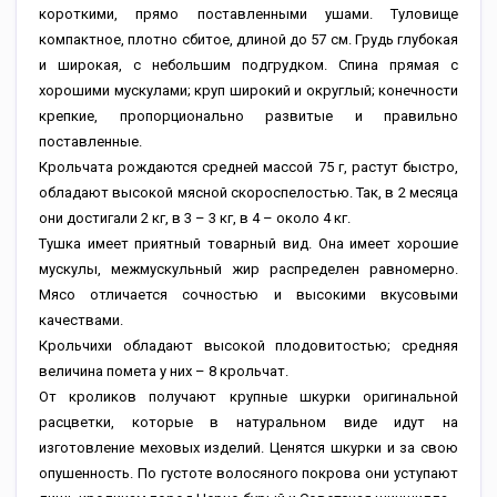
короткими, прямо поставленными ушами. Туловище
компактное, плотно сбитое, длиной до 57 см. Грудь глубокая
и широкая, с небольшим подгрудком. Спина прямая с
хорошими мускулами; круп широкий и округлый; конечности
крепкие, пропорционально развитые и правильно
поставленные.
Крольчата рождаются средней массой 75 г, растут быстро,
обладают высокой мясной скороспелостью. Так, в 2 месяца
они достигали 2 кг, в 3 – 3 кг, в 4 – около 4 кг.
Тушка имеет приятный товарный вид. Она имеет хорошие
мускулы, межмускульный жир распределен равномерно.
Мясо отличается сочностью и высокими вкусовыми
качествами.
Крольчихи обладают высокой плодовитостью; средняя
величина помета у них – 8 крольчат.
От кроликов получают крупные шкурки оригинальной
расцветки, которые в натуральном виде идут на
изготовление меховых изделий. Ценятся шкурки и за свою
опушенность. По густоте волосяного покрова они уступают