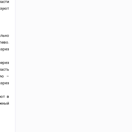
ласти
азуют
ально
лево.
азрез
через
ласть
тую –
зрез
ают в
яжный