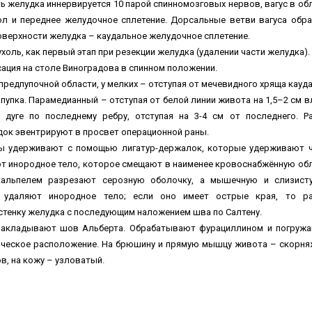
ь желудка иннервируется 10 парой спинномозговых нервов, вагус в об
л и переднее желудочное сплетение. Дорсальные ветви вагуса обр
оверхности желудка – каудальное желудочное сплетение.
холь, как первый этап при резекции желудка (удалении части желудка).
ация на столе Виноградова в спинном положении.
редпупочной области, у мелких – отступая от мечевидного хряща кауд
о пупка. Парамедианный – отступая от белой линии живота на 1,5–2 см в
дуге по последнему ребру, отступая на 3-4 см от последнего. Р
док эвентрируют в просвет операционной раны.
 удерживают с помощью лигатур-держалок, которые удерживают 
т инородное тело, которое смещают в наименее кровоснабжённую об
скальпелем разрезают серозную оболочку, а мышечную и слизис
о удаляют инородное тело; если оно имеет острые края, то ра
стенку желудка с последующим наложением шва по Салтену.
акладывают шов Альберта. Обрабатывают фурациллином и погруж
ческое расположение. На брюшину и прямую мышцу живота – скорн
, на кожу – узловатый.