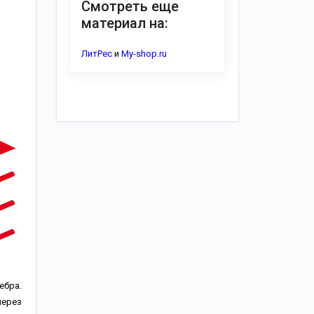
Смотреть еще
материал на:
ЛитРес
и
My-shop.ru
ебра.
через