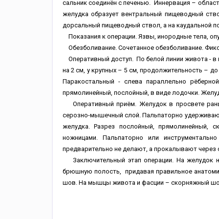
сальник соединён с печенью. Иннервация – област
желудка образует вентральный пищеводный ство
дорсальный пищеводный ствол, а на каудальной п
Показания к операции. Язвы, инородные тела, опу
Обезболивание. Сочетанное обезболивание. Фикс
Оперативный доступ. По белой линии живота - в п
на 2 см, у крупных – 5 см, продолжительность – д
Паракостальный - слева параллельно рёберной 
прямолинейный, послойный, в виде лодочки. Желу
Оперативный приём. Желудок в просвете раны
серозно-мышечный слой. Пальпаторно удерживаю
желудка. Разрез послойный, прямолинейный, 
ножницами. Пальпаторно или инструментальн
предварительно не делают, а прокалывают через 
Заключительный этап операции. На желудок н
брюшную полость, придавая правильное анатоми
шов. На мышцы живота и фасции – скорняжный шов