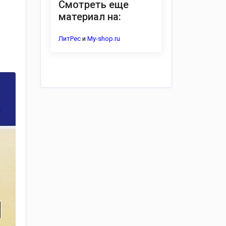
Смотреть еще
материал на:
ЛитРес
и
My-shop.ru