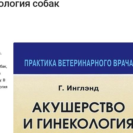
ология собак
,
бак,
а
. В
огия