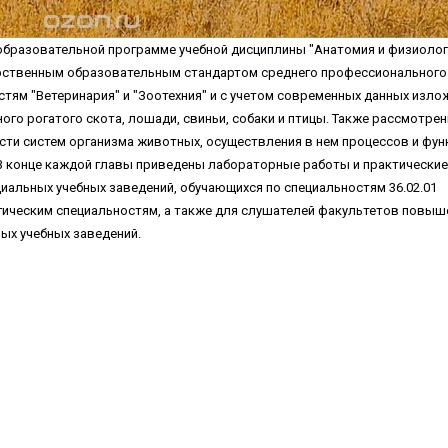
образовательной программе учебной дисциплины "Анатомия и физиолог
рственным образовательным стандартом среднего профессионального
тям "Ветеринария" и "Зоотехния" и с учетом современных данных изл
ого рогатого скота, лошади, свиньи, собаки и птицы. Также рассмотре
ти систем организма животных, осуществления в нем процессов и фун
 В конце каждой главы приведены лабораторные работы и практические
циальных учебных заведений, обучающихся по специальностям 36.02.01
логическим специальностям, а также для слушателей факультетов повыш
ых учебных заведений.