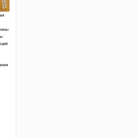
ия
ожены
ны
кций
ения