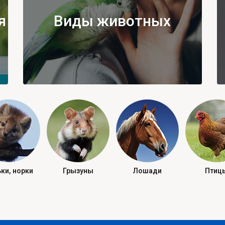
я
Виды животных
ки, норки
Грызуны
Лошади
Птиц