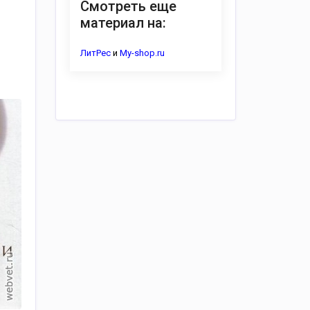
Смотреть еще
материал на:
ЛитРес
и
My-shop.ru