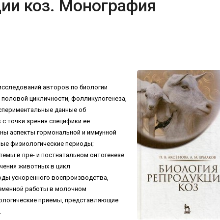
ии коз. Монография
исследований авторов по биологии
половой цикличности, фолликулогенеза,
кспериментальные данные об
 с точки зрения специфики ее
ены аспекты гормональной и иммунной
ные физиологические периоды;
темы в пре- и постнатальном онтогенезе
чения животных в цикл
оды ускоренного воспроизводства,
еменной работы в молочном
ологические приемы, представляющие
.