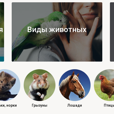
я
Виды животных
ки, норки
Грызуны
Лошади
Птиц