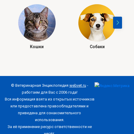
Кошки
Собаки
© Ветеринарная Энциклопедия
webvet.ru
-
работаем для Вас с 2006 года!
Вся информация взята из открытых источников
или предоставлена правообладателями и
приведена для ознакомительного
использования.
За её применение ресурс ответственности не
несёт.