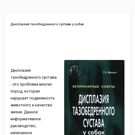
Дисплазия тазобедренного сустава у собак
Дисплазия
тазобедренного сустава
- это проблема многих
пород, которая
нарушает подвижность
животного и качество
жизни. Данное
информативное
руководство,
написанное