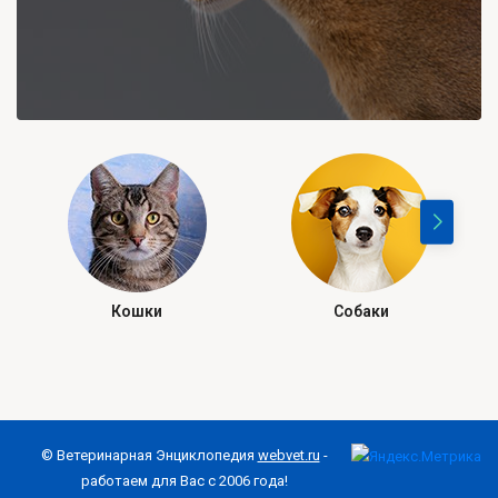
Кошки
Собаки
© Ветеринарная Энциклопедия
webvet.ru
-
работаем для Вас с 2006 года!