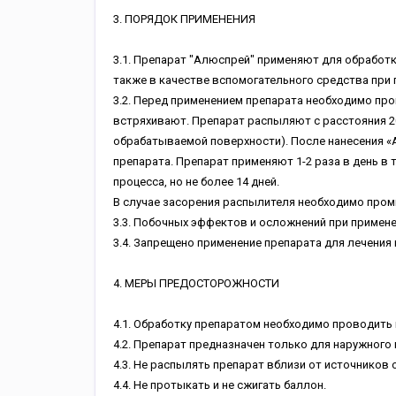
3. ПОРЯДОК ПРИМЕНЕНИЯ
3.1. Препарат "Алюспрей" применяют для обработк
также в качестве вспомогательного средства при 
3.2. Перед применением препарата необходимо пр
встряхивают. Препарат распыляют с расстояния 20 
обрабатываемой поверхности). После нанесения «
препарата. Препарат применяют 1-2 раза в день в 
процесса, но не более 14 дней.
В случае засорения распылителя необходимо промы
3.3. Побочных эффектов и осложнений при примене
3.4. Запрещено применение препарата для лечения
4. МЕРЫ ПРЕДОСТОРОЖНОСТИ
4.1. Обработку препаратом необходимо проводить
4.2. Препарат предназначен только для наружного
4.3. Не распылять препарат вблизи от источников
4.4. Не протыкать и не сжигать баллон.