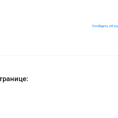
Сообщить об о
транице: