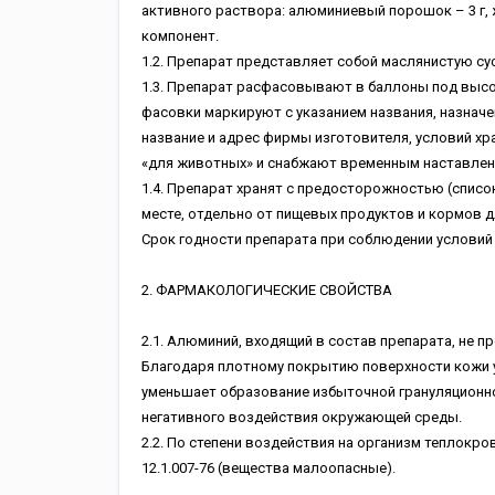
активного раствора: алюминиевый порошок – 3 г, 
компонент.
1.2. Препарат представляет собой маслянистую су
1.3. Препарат расфасовывают в баллоны под высо
фасовки маркируют с указанием названия, назнач
название и адрес фирмы изготовителя, условий хра
«для животных» и снабжают временным наставлен
1.4. Препарат хранят с предосторожностью (список
месте, отдельно от пищевых продуктов и кормов д
Срок годности препарата при соблюдении условий х
2. ФАРМАКОЛОГИЧЕСКИЕ СВОЙСТВА
2.1. Алюминий, входящий в состав препарата, не 
Благодаря плотному покрытию поверхности кожи 
уменьшает образование избыточной грануляционно
негативного воздействия окружающей среды.
2.2. По степени воздействия на организм теплокр
12.1.007-76 (вещества малоопасные).