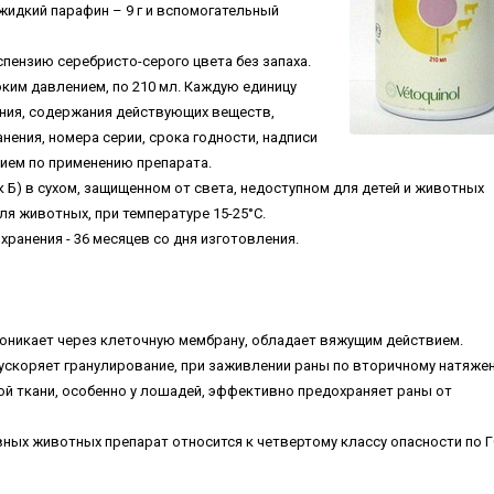
жидкий парафин – 9 г и вспомогательный
спензию серебристо-серого цвета без запаха.
ким давлением, по 210 мл. Каждую единицу
ения, содержания действующих веществ,
нения, номера серии, срока годности, надписи
ием по применению препарата.
 Б) в сухом, защищенном от света, недоступном для детей и животных
ля животных, при температуре 15-25°С.
ранения - 36 месяцев со дня изготовления.
проникает через клеточную мембрану, обладает вяжущим действием.
ускоряет гранулирование, при заживлении раны по вторичному натяже
й ткани, особенно у лошадей, эффективно предохраняет раны от
овных животных препарат относится к четвертому классу опасности по 