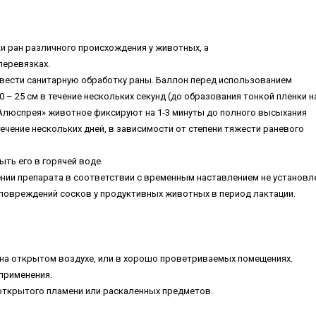
и ран различного происхождения у животных, а
перевязках.
овести санитарную обработку раны. Баллон перед использованием
– 25 см в течение нескольких секунд (до образования тонкой пленки н
Алюспрея» животное фиксируют на 1-3 минуты до полного высыхания
течение нескольких дней, в зависимости от степени тяжести раневого
ть его в горячей воде.
нии препарата в соответствии с временным наставлением не установл
 повреждений сосков у продуктивных животных в период лактации.
 на открытом воздухе, или в хорошо проветриваемых помещениях.
 применения.
 открытого пламени или раскаленных предметов.