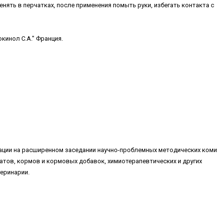
нять в перчатках, после применения помыть руки, избегать контакта с
инол С.А." Франция.
ации на расширенном заседании научно-проблемных методических коми
атов, кормов и кормовых добавок, химиотерапевтических и других
еринарии.