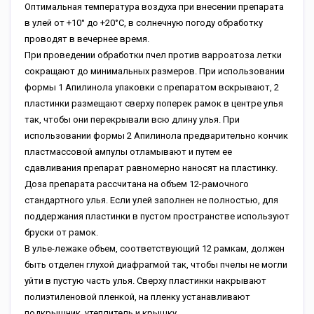
Оптимальная температура воздуха при внесении препарата
в улей от +10° до +20°С, в солнечную погоду обработку
проводят в вечернее время.
При проведении обработки пчел против варроатоза летки
сокращают до минимальных размеров. При использовании
формы 1 Апилинола упаковки с препаратом вскрывают, 2
пластинки размещают сверху поперек рамок в центре улья
так, чтобы они перекрывали всю длину улья. При
использовании формы 2 Апилинола предварительно кончик
пластмассовой ампулы отламывают и путем ее
сдавливания препарат равномерно наносят на пластинку.
Доза препарата рассчитана на объем 12-рамочного
стандартного улья. Если улей заполнен не полностью, для
поддержания пластинки в пустом пространстве используют
бруски от рамок.
В улье-лежаке объем, соответствующий 12 рамкам, должен
быть отделен глухой диафрагмой так, чтобы пчелы не могли
уйти в пустую часть улья. Сверху пластинки накрывают
полиэтиленовой пленкой, на пленку устанавливают
подкрышник, утеплитель и крышку.