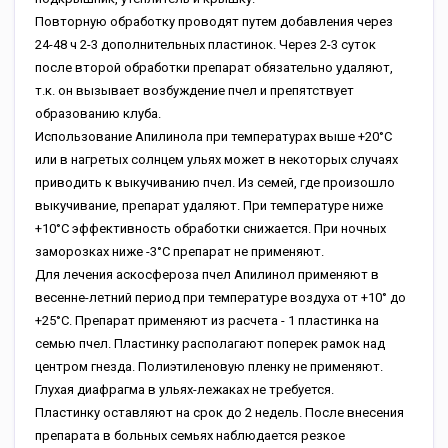
Повторную обработку проводят путем добавления через
24-48 ч 2-3 дополнительных пластинок. Через 2-3 суток
после второй обработки препарат обязательно удаляют,
т.к. он вызывает возбуждение пчел и препятствует
образованию клуба.
Использование Апилинола при температурах выше +20°С
или в нагретых солнцем ульях может в некоторых случаях
приводить к выкучиванию пчел. Из семей, где произошло
выкучивание, препарат удаляют. При температуре ниже
+10°С эффективность обработки снижается. При ночных
заморозках ниже -3°С препарат не применяют.
Для лечения аскосфероза пчел Апилинол применяют в
весенне-летний период при температуре воздуха от +10° до
+25°С. Препарат применяют из расчета - 1 пластинка на
семью пчел. Пластинку располагают поперек рамок над
центром гнезда. Полиэтиленовую пленку не применяют.
Глухая диафрагма в ульях-лежаках не требуется.
Пластинку оставляют на срок до 2 недель. После внесения
препарата в больных семьях наблюдается резкое