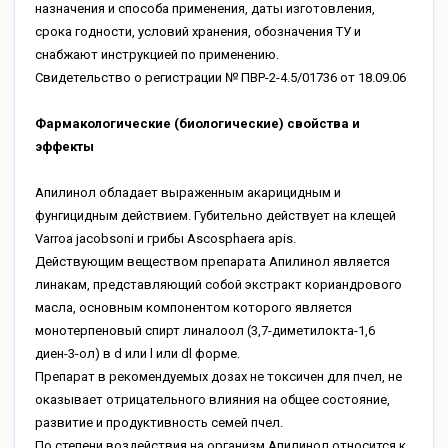
назначения и способа применения, даты изготовления,
срока годности, условий хранения, обозначения ТУ и
снабжают инструкцией по применению.
Свидетельство о регистрации № ПВР-2-4.5/01736 от 18.09.06
Фармакологические (биологические) свойства и
эффекты
Апилинол обладает выраженным акарицидным и
фунгицидным действием. Губительно действует на клещей
Varroa jacobsoni и грибы Ascosphaera apis.
Действующим веществом препарата Апилинол является
линакам, представляющий собой экстракт кориандрового
масла, основным компонентом которого является
монотерпеновый спирт линалоол (3,7-диметилокта-1,6
диен-3-ол) в d или l или dl форме.
Препарат в рекомендуемых дозах не токсичен для пчел, не
оказывает отрицательного влияния на общее состояние,
развитие и продуктивность семей пчел.
По степени воздействия на организм Апилинол относится к