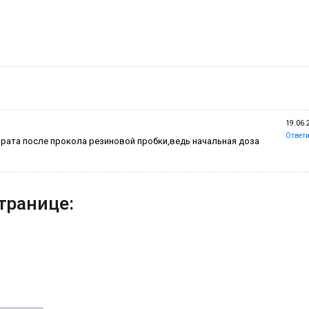
19.06.
Ответи
епарата после прокола резиновой пробки,ведь начальная доза
транице: