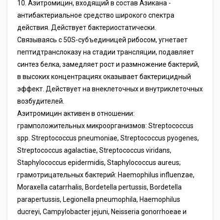
10. Азитромицин, входящий в состав Азикана -
антибактериальное средство широкого спектра
действия. Действует бактериостатически.
Связываясь с 50S-субъединицей рибосом, угнетает
пептидтранслоказу на стадии трансляции, подавляет
синтез белка, замедляет рост и размножение бактерий,
в высоких концентрациях оказывает бактерицидный
эффект. Действует на внеклеточных и внутриклеточных
возбудителей.
Азитромицин активен в отношении:
грамположительных микроорганизмов: Streptococcus
spp. Streptococcus pneumoniae, Streptococcus pyogenes,
Streptococcus agalactiae, Streptococcus viridans,
Staphylococcus epidermidis, Staphylococcus aureus;
грамотрицательных бактерий: Haemophilus influenzae,
Moraxella catarrhalis, Bordetella pertussis, Bordetella
parapertussis, Legionella pneumophila, Haemophilus
ducreyi, Campylobacter jejuni, Neisseria gonorrhoeae и