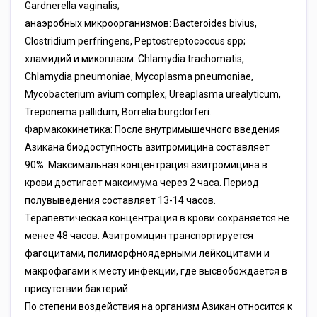
Gardnerella vaginalis;
анаэробных микроорганизмов: Bacteroides bivius,
Clostridium perfringens, Peptostreptococcus spp;
хламидий и микоплазм: Chlamydia trachomatis,
Chlamydia pneumoniae, Mycoplasma pneumoniae,
Mycobacterium avium complex, Ureaplasma urealyticum,
Treponema pallidum, Borrelia burgdorferi.
Фармакокинетика: После внутримышечного введения
Азикана биодоступность азитромицина составляет
90%. Максимальная концентрация азитромицина в
крови достигает максимума через 2 часа. Период
полувыведения составляет 13-14 часов.
Терапевтическая концентрация в крови сохраняется не
менее 48 часов. Азитромицин транспортируется
фагоцитами, полиморфноядерными лейкоцитами и
макрофагами к месту инфекции, где высвобождается в
присутствии бактерий.
По степени воздействия на организм Азикан относится к