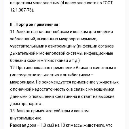
веществам малоопасным (4 класс опасности по ГОСТ
12.1.007-76).
III. Порядок применения
11. Азикан назначают собакам и кошкам для лечения
заболеваний, вызванных микроорганизмами,
чувствительными к азитромицину (инфекции органов
дыхательной и мочеполовой системы, инфекционные
болезни кожи и мягких тканей и т.д.).
12. Противопоказано применение Азикана животным с
гиперчувствительностью к антибиотикам –
макролидам. Не рекомендуется применение у животных
с почечной недостаточностью, в связи с имеющимися
данными о повышении креатинина в ответ на высокие
дозы препарата.
13. Азикан применяют собакам и кошкам
внутримышечно.
Разовая доза – 1,0 см3 на 10 кг массы животного, что