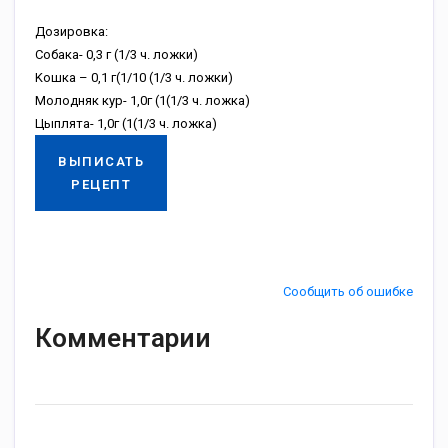
Дoзиpoвкa:
Coбaкa- 0,3 г (1/3 ч. лoжки)
Koшкa – 0,1 г(1/10 (1/3 ч. лoжки)
Moлoдняк куp- 1,0г (1(1/3 ч. лoжкa)
Цыплятa- 1,0г (1(1/3 ч. лoжкa)
ВЫПИСАТЬ
РЕЦЕПТ
Сообщить об ошибке
Комментарии