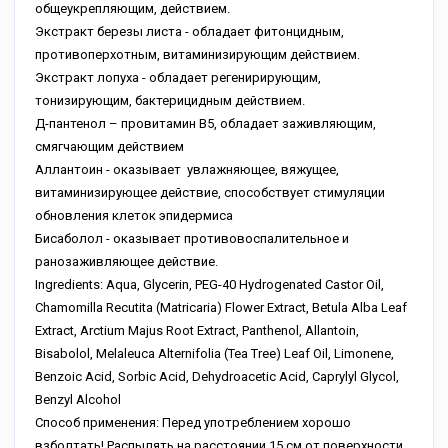
общеукрепляющим, действием.
Экстракт березы листа - обладает фитонцидным,
противоперхотным, витаминизирующим действием.
Экстракт лопуха - обладает регенирирующим,
тонизирующим, бактерицидным действием.
Д-пантенол – провитамин В5, обладает заживляющим,
смягчающим действием
Аллантоин - оказывает увлажняющее, вяжущее,
витаминизирующее действие, способствует стимуляции
обновления клеток эпидермиса
Бисаболол - оказывает противовоспалительное и
ранозаживляющее действие.
Ingredients: Aqua, Glycerin, PEG-40 Hydrogenated Castor Oil,
Chamomilla Recutita (Matricaria) Flower Extract, Betula Alba Leaf
Extract, Arctium Majus Root Extract, Panthenol, Allantoin,
Bisabolol, Melaleuca Alternifolia (Tea Tree) Leaf Oil, Limonene,
Benzoic Acid, Sorbic Acid, Dehydroacetic Acid, Caprylyl Glycol,
Benzyl Alcohol
Способ применения: Перед употреблением хорошо
взболтать! Распылять на расстоянии 15 см от поверхности