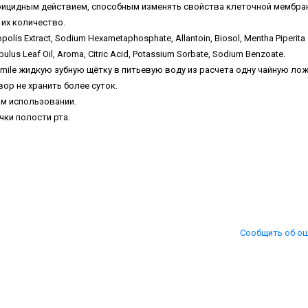
ерицидным действием, способным изменять свойства клеточной мембра
 их количество.
Propolis Extract, Sodium Hexametaphosphate, Allantoin, Biosol, Mentha Piperita
lobulus Leaf Oil, Aroma, Citric Acid, Рotassium Sorbate, Sodium Benzoate.
Smile жидкую зубную щётку в питьевую воду из расчета одну чайную лож
вор не хранить более суток.
м использовании.
ки полости рта.
Сообщить об о