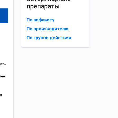
препараты
По алфавиту
По производителю
По группе действия
утpи
лee
п