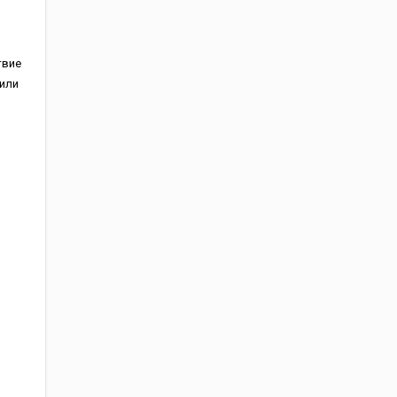
твиe
 или