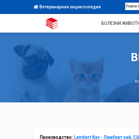
Ветеринарная энциклопедия
БОЛЕЗНИ ЖИВОТ
В
К
Производство:
Lambert Kay - Ламберт кей, С