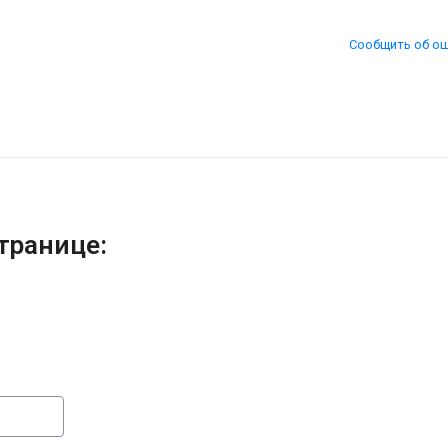
Сообщить об о
транице: