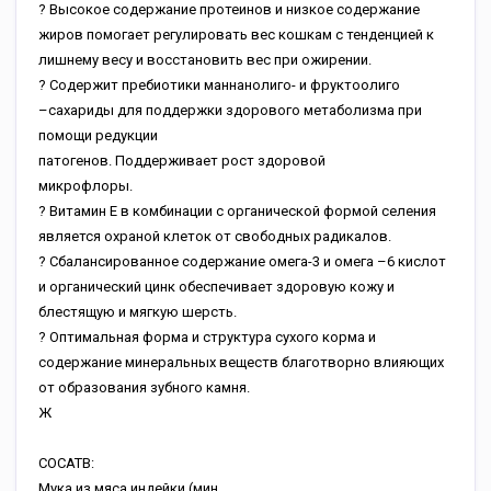
? Высокое содержание протеинов и низкое содержание
жиров помогает регулировать вес кошкам с тенденцией к
лишнему весу и восстановить вес при ожирении.
? Содержит пребиотики маннанолиго- и фруктоолиго
–сахариды для поддержки здорового метаболизма при
помощи редукции
патогенов. Поддерживает рост здоровой
микрофлоры.
? Витамин Е в комбинации с органической формой селения
является охраной клеток от свободных радикалов.
? Сбалансированное содержание омега-3 и омега –6 кислот
и органический цинк обеспечивает здоровую кожу и
блестящую и мягкую шерсть.
? Оптимальная форма и структура сухого корма и
содержание минеральных веществ благотворно влияющих
от образования зубного камня.
Ж
СОСАТВ:
Мука из мяса индейки (мин