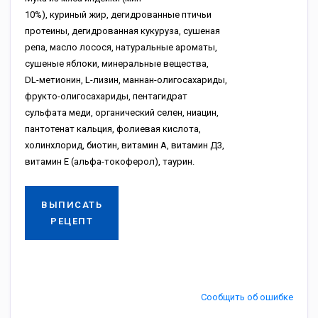
10%), куриный жир, дегидрованные птичьи
протеины, дегидрованная кукуруза, сушеная
репа, масло лосося, натуральные ароматы,
сушеные яблоки, минеральные вещества,
DL-метионин, L-лизин, маннан-олигосахариды,
фрукто-олигосахариды, пентагидрат
сульфата меди, органический селен, ниацин,
пантотенат кальция, фолиевая кислота,
холинхлорид, биотин, витамин А, витамин Д3,
витамин Е (альфа-токоферол), таурин.
ВЫПИСАТЬ
РЕЦЕПТ
Сообщить об ошибке