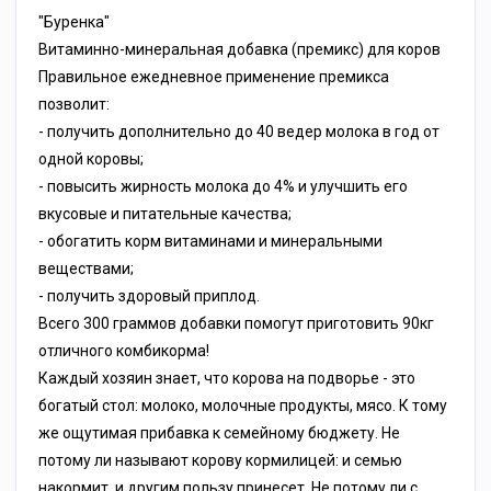
"Буренка"
Витаминно-минеральная добавка (премикс) для коров
Правильное ежедневное применение премикса
позволит:
- получить дополнительно до 40 ведер молока в год от
одной коровы;
- повысить жирность молока до 4% и улучшить его
вкусовые и питательные качества;
- обогатить корм витаминами и минеральными
веществами;
- получить здоровый приплод.
Всего 300 граммов добавки помогут приготовить 90кг
отличного комбикорма!
Каждый хозяин знает, что корова на подворье - это
богатый стол: молоко, молочные продукты, мясо. К тому
же ощутимая прибавка к семейному бюджету. Не
потому ли называют корову кормилицей: и семью
накормит, и другим пользу принесет. Не потому ли с