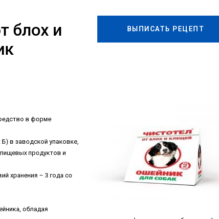
т блох и
ВЫПИСАТЬ РЕЦЕПТ
ик
средство в форме
 Б) в заводской упаковке,
т пищевых продуктов и
ий хранения – 3 года со
йника, обладая