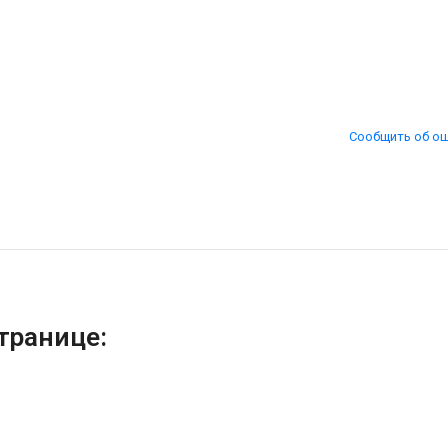
Сообщить об о
транице: