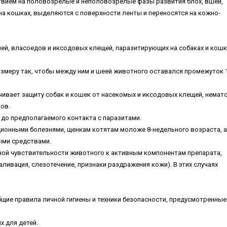
ием на половозрелые и неполовозрелые фазы развития блох, вшей,
а кошках, выделяются с поверхности ленты и переносятся на кожно-
ей, власоедов и иксодовых клещей, паразитирующих на собаках и кошка
азмеру так, чтобы между ним и шеей животного оставался промежуток 1
ивает защиту собак и кошек от насекомых и иксодовых клещей, немато
тов.
я до предполагаемого контакта с паразитами.
ционными болезнями, щенкам котятам моложе 8-недельного возраста, а
ыми средствами.
ьной чувствительности животного к активным компонентам препарата,
ивация, слезотечение, признаки раздражения кожи). В этих случаях
бщие правила личной гигиены и техники безопасности, предусмотренные
х для детей.