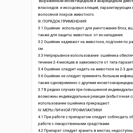
выраженным инсектицидным и акарицидным действ
власоедов и иксодовых клещей, паразитирующих н
волосяной покров животного.
III. ПОРЯДОК ПРИМЕНЕНИЯ
3.1 Ошейник используют для уничтожения блох, вш
также для защиты животных от их нападения.
3.2 Ошейник надевают на животное, подгоняя по р
см.
3.3 Непрерывное использование ошейника обеспеч
течение 2-4 месяцев в зависимости от типа парази
3.4 Ошейник следует надеть на животное за 2-3 дн
3.6 Ошейник не следует применять больным инфек
также одновременно с другими инсектоакарицидн
3.7 В редких случаях при повышенной индивидуал
возможны индивидуальные реакции (избыточная сал
использование ошейника прекращают.
IV. МЕРЫ ЛИЧНОЙ ПРОФИЛАКТИКИ
4.1 При работе c препаратом следует соблюдать о
работе с лекарственными средствами.
4.2 Препарат следует хранить в местах, недоступны