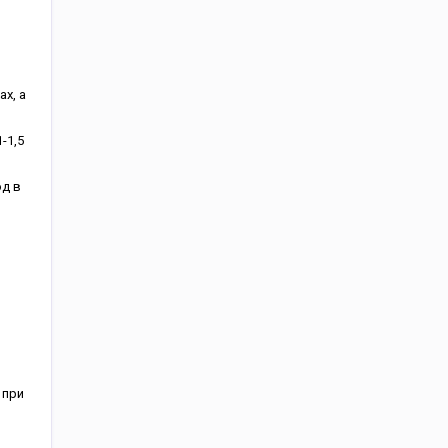
х, а
-1,5
д в
 при