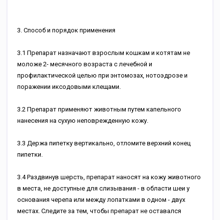
3. Способ и порядок применения
3.1 Препарат назначают взрослым кошкам и котятам не
моложе 2- месячного возраста с лечебной и
профилактической целью при энтомозах, нотоэдрозе и
поражении иксодовыми клещами.
3.2 Препарат применяют животным путем капельного
нанесения на сухую неповрежденную кожу.
3.3 Держа пипетку вертикально, отломите верхний конец
пипетки.
3.4 Раздвинув шерсть, препарат наносят на кожу животного
в места, не доступные для слизывания - в области шеи у
основания черепа или между лопатками в одном - двух
местах. Следите за тем, чтобы препарат не оставался