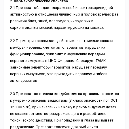
2. Фармакологические свойства
2.1 Препарат обладает выраженной инсектоакарицидной
активностью в отношении личиночных и половозрелых фаз
развития блох, вшей, власоедов, иксодовых и
саркоптоидных клещей, паразитирующих на кошках.
2.2 Перметрин оказывает действие на натриевые каналы
мембран нервных клеток эктопаразитов, нарушая их
функционирование, приводит к нарушению передачи
нервного импульса в ЦНС. Фипронил блокирует ГАМК-
зависимые рецепторы паразитов, нарушает передачу
нервных импульсов, что приводит к параличу и гибели
эктопаразитов.
2.3 Препарат по степени воздействия на организм относится
к умеренно опасным веществам (3 класс опасности по ГОСТ
12.1.007-76), при нанесении на кожу в рекомендуемых дозах
не оказывает местно-раздражающего и резорбтивно-
токсического действия. При попадании в глаза вызывает
раздражение. Препарат токсичен для рыб и пчел.