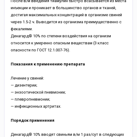
После в/м введения тиамулин быстро всасывается из места
инъекции и проникает в большинство органов и тканей,
достигая максимальных концентраций в организме свиней
через 1.5-2 ч. Выводится из организма преимущественно с
фекалиями.
Денагард® 10% по степени воздействия на организм
относится к умеренно опасным веществам (3 класс
опасности по ГОСТ 12.1.007-76).
Показания к применению препарата
Лечение у свиней:
— дизентерии;
— энзоотической пневмонии;
— плевропневмонии;
— инфекционных артритах.
Порядок применения
Денагард® 10% вводят свиньям в/м 1 раз/сут в следующих