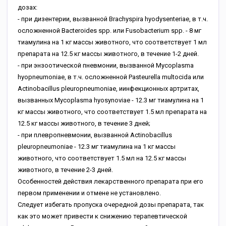
дозах:
- при дизентерии, вызванной Brachyspira hyodysenteriae, в т.ч.
осложненной Bacteroides spp. или Fusobacterium spp. - 8 мг
тиамулина на 1 кг массы животного, что соответствует 1 мл
препарата на 12.5 кг массы животного, в течение 1-2 дней.
- при энзоотической пневмонии, вызванной Mycoplasma
hyopneumoniae, в т.ч. осложненной Pasteurella multocida или
Actinobacillus pleuropneumoniae, иинфекционных артритах,
вызванных Mycoplasma hyosynoviae - 12.3 мг тиамулина на 1
кг массы животного, что соответствует 1.5 мл препарата на
12.5 кг массы животного, в течение 3 дней;
- при плевропневмонии, вызванной Actinobacillus
pleuropneumoniae - 12.3 мг тиамулина на 1 кг массы
животного, что соответствует 1.5 мл на 12.5 кг массы
животного, в течение 2-3 дней.
Особенностей действия лекарственного препарата при его
первом применении и отмене не установлено.
Следует избегать пропуска очередной дозы препарата, так
как это может привести к снижению терапевтической