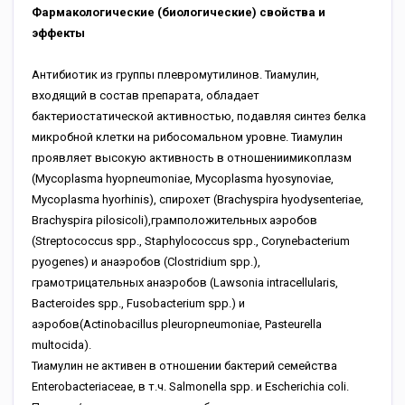
Фармакологические (биологические) свойства и
эффекты
Антибиотик из группы плевромутилинов. Тиамулин,
входящий в состав препарата, обладает
бактериостатической активностью, подавляя синтез белка
микробной клетки на рибосомальном уровне. Тиамулин
проявляет высокую активность в отношениимикоплазм
(Mycoplasma hyopneumoniae, Mycoplasma hyosynoviae,
Mycoplasma hyorhinis), cпиpoxeт (Brachyspira hyodysenteriae,
Brachyspira pilosicoli),грамположительных аэробов
(Streptococcus spp., Staphylococcus spp., Corynebacterium
pyogenes) и анаэробов (Clostridium spp.),
грамотрицательных анаэробов (Lawsonia intracellularis,
Bacteroides spp., Fusobacterium spp.) и
аэробов(Actinobacillus pleuropneumoniae, Pasteurella
multocida).
Тиамулин не активен в отношении бактерий семейства
Enterobacteriaceae, в т.ч. Salmonella spp. и Escherichia coli.