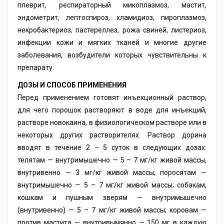
плеврит, респираторный микоплазмоз, мастит,
эндометрит, лептоспироз, хламидиоз, пироплазмоз,
некробактериоз, пастереллез, рожа свиней, листериоз,
инфекции кожи и мягких тканей и многие другие
заболевания, возбудители которых чувствительны к
препарату.
ДОЗЫ И СПОСОБ ПРИМЕНЕНИЯ
Перед применением готовят инъекционный раствор,
для чего порошок растворяют в воде для инъекций,
растворе новокаина, в физиологическом растворе или в
некоторых других растворителях. Раствор дорина
вводят в течение 2 – 5 суток в следующих дозах:
телятам — внутримышечно — 5 – 7 мг/кг живой массы,
внутривенно — 3 мг/кг живой массы; поросятам —
внутримышечно — 5 – 7 мг/кг живой массы; собакам,
кошкам и пушным зверям — внутримышечно
(внутривенно) — 5 – 7 мг/кг живой массы; коровам —
против мастита — внутривымянно — 150 мг в каждую