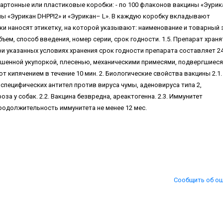
 картонные или пластиковые коробки: - по 100 флаконов вакцины «Эурик
ины «Эурикан DHPPI2» и «Эурикан– L». В каждую коробку вкладывают
ки наносят этикетку, на которой указывают: наименование и товарный 
ъем, способ введения, номер серии, срок годности. 1.5. Препарат храня
При указанных условиях хранения срок годности препарата составляет 24
рушенной укупоркой, плесенью, механическими примесями, подвергшиеся
ипячением в течение 10 мин. 2. Биологические свойства вакцины 2.1.
специфических антител против вируса чумы, аденовируса типа 2,
за у собак. 2.2. Вакцина безвредна, ареактогенна. 2.3. Иммунитет
Продолжительность иммунитета не менее 12 мес.
Сообщить об о