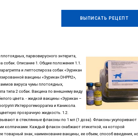
ВЫПИСАТЬ РЕЦЕПТ
мы плотоядных, парвовирусного энтерита,
а собак. Описание 1. Общие положения 1.1.
парагриппа и лептоспироза собак «Эурикан
изированной вакцины «Эурикан DHPPI2»,
аммов вируса чумы плотоядных,
па типа 2 собак. Вакцина по внешнему виду
лого цвета. - жидкой вакцины «Эурикан –
огрупп Иктеррогеморрагиа и Каникола.
цветную прозрачную жидкость. 1.2.
ывают в стеклянные флаконы по 1 мл (1 доза). Флаконы укупоривают
 колпачками. Каждый флакон снабжают этикеткой, на которой
е товарный знак, наименование вакцины, ее объем, способ введения, н