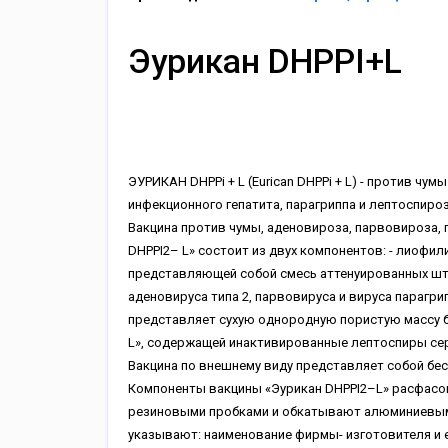
Эурикан DHPPI+L
ЭУРИКАН DHPPi + L (Eurican DHPPi + L) - против чу
инфекционного гепатита, парагриппа и лептоспироз
Вакцина против чумы, аденовироза, парвовироза, 
DHPPI2– L» состоит из двух компонентов: - лиофил
представляющей собой смесь аттенуированных шт
аденовируса типа 2, парвовируса и вируса парагрип
представляет сухую однородную пористую массу бе
L», содержащей инактивированные лептоспиры сер
Вакцина по внешнему виду представляет собой бес
Компоненты вакцины «Эурикан DHPPI2–L» расфасов
резиновыми пробками и обкатывают алюминиевыми
указывают: наименование фирмы- изготовителя и е