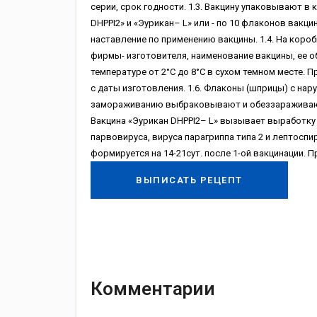
серии, срок годности. 1.3. Вакцину упаковывают в
DHPPI2» и «Эурикан– L» или - по 10 флаконов вакц
наставление по применению вакцины. 1.4. На короб
фирмы- изготовителя, наименование вакцины, ее об
температуре от 2°С до 8°С в сухом темном месте. 
с даты изготовления. 1.6. Флаконы (шприцы) с на
замораживанию выбраковывают и обеззараживают к
Вакцина «Эурикан DHPPI2– L» вызывает выработку 
парвовируса, вируса парагриппа типа 2 и лептоспиро
формируется на 14-21сут. после 1-ой вакцинации. 
ВЫПИСАТЬ РЕЦЕПТ
Комментарии