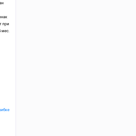
ан
знак
т при
 мес.
шибке