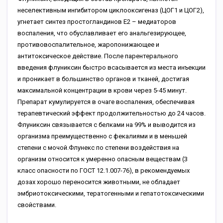
неселективным ингибитором циклооксигеназ (ЦОГ1 и ЦОГ2),
угнетает синтез простогландинов Е2 – медиаторов
воспаления, что обуславливает его анальгезирующее,
противовоспалительное, жаропонижающее и
антитоксическое действие. После парентерального
введения флуниксин быстро всасывается из места инъекции
и проникает в большинство органов и тканей, достигая
максимальной концентрации в крови через 5-45 минут.
Препарат кумулируется в очаге воспаления, обеспечивая
терапевтический эффект продолжительностью до 24 часов.
Флуниксин связывается с белками на 99% и выводится из
организма преимущественно с фекалиями и в меньшей
степени с мочой.Флунекс по степени воздействия на
организм относится к умеренно опасным веществам (3
класс опасности по ГОСТ 12.1.007-76), в рекомендуемых
дозах хорошо переносится животными, не обладает
эмбриотоксическими, тератогенными и гепатотоксическими
свойствами.