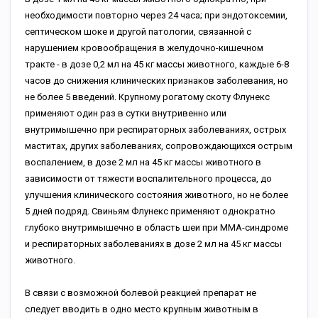
необходимости повторно через 24 часа; при эндотоксемии,
септическом шоке и другой патологии, связанной с
нарушением кровообращения в желудочно-кишечном
тракте - в дозе 0,2 мл на 45 кг массы животного, каждые 6-8
часов до снижения клинических признаков заболевания, но
не более 5 введений. Крупному рогатому скоту Флунекс
применяют один раз в сутки внутривенно или
внутримышечно при респираторных заболеваниях, острых
маститах, других заболеваниях, сопровождающихся острым
воспалением, в дозе 2 мл на 45 кг массы животного в
зависимости от тяжести воспалительного процесса, до
улучшения клинического состояния животного, но не более
5 дней подряд. Свиньям Флунекс применяют однократно
глубоко внутримышечно в область шеи при ММА-синдроме
и респираторных заболеваниях в дозе 2 мл на 45 кг массы
животного.
В связи с возможной болевой реакцией препарат не
следует вводить в одно место крупным животным в