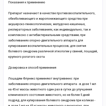
Показания к применению
Препарат назначают в качестве противовоспалительного,
обезболивающего и жаропонижающего средства при
акушерско-гинекологических, желудочно-кишечных,
респираторных заболеваниях, как индивидуально, так и
комплексно с антибактериальными средствами; при
заболеваниях опорно-двигательного аппарата для
купирования воспалительных процессов; для снятия
болевого синдрома различной этиологии у свиней, лошадей,
крупного рогатого скота
Дозировка и способ применения
Лошадям Флунекс применяют внутривенно: при
заболеваниях опорно-двигательного аппарата - в дозе 1 мл
на 45 кг массы животного один раз в сутки до улучшения
клинического состояния животного, но не более 5 дней
подряд; для купирования болевого синдрома при коликах -
в дозе 1 мл на 45 кг массы животного однократно, при