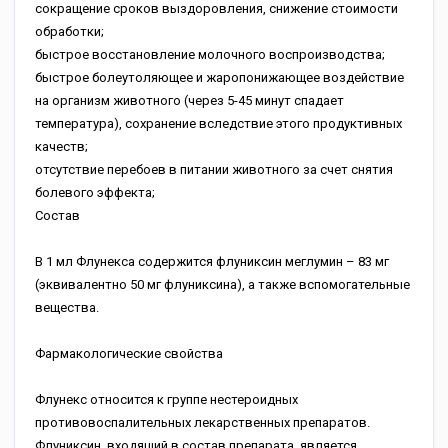
сокращение сроков выздоровления, снижение стоимости
обработки;
быстрое восстановление молочного воспроизводства;
быстрое болеутоляющее и жаропонижающее воздействие
на организм животного (через 5-45 минут спадает
температура), сохранение вследствие этого продуктивных
качеств;
отсутствие перебоев в питании животного за счет снятия
болевого эффекта;
Состав
В 1 мл Флунекса содержится флуниксин меглумин – 83 мг
(эквивалентно 50 мг флуниксина), а также вспомогательные
вещества.
Фармакологические свойства
Флунекс относится к группе нестероидных
противовоспалительных лекарственных препаратов.
Флуниксин, входящий в состав препарата, является