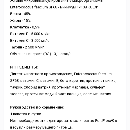
Живые микроинкапсулированные микроорганизмы
Enterococcus faecium SF68 - минимум 1×108 КОЕ/г
Белки - 45%
Жиры - 15%
Клетчатка - 0,5%
Витамин Е - 5 000 мг/кг
Витамин С - 3 500 мг/кг
Таурин - 2 500 мг/кг
Обменная энергия (ОЭ) - 3,1 ккал/г
ИНГРЕДИЕНТЫ:
Дигест животного происхождения, Enterococcus faecium
SF68, витамин C, витамин E, бета-каротин, протеинат цинка,
таурин, хлорид натрия, протеинат марганца, сульфат
железа, протеинат меди, йодат кальция, селенит натрия.
Руководство по кормлению
:
1 пакетик в сутки
Нет необходимости адаптировать количество FortiFlora® к
весу или размеру Вашего питомца.