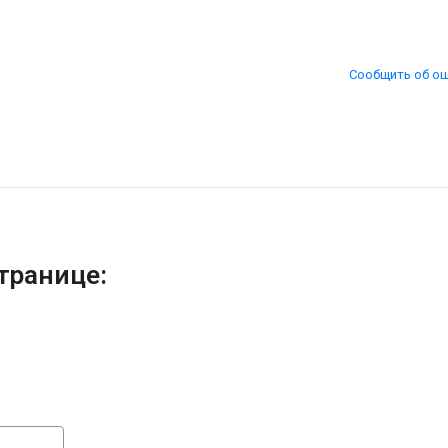
Сообщить об о
транице: