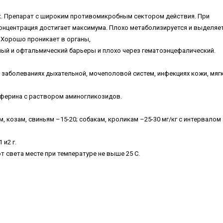
. Препарат с широким противомикробным сектором действия. При
онцентрация достигает максимума. Плохо метаболизируется и выделяет
. Хорошо проникает в органы,
ный и офтальмический барьеры и плохо через гематоэнцефалический.
, заболеваниях дыхательной, мочеполовой систем, инфекциях кожи, мяг
ферина с раствором аминогликозидов.
, козам, свиньям –15-20; собакам, кроликам –25-30 мг/кг с интервалом 
 и2 г.
т света месте при температуре не выше 25 С.