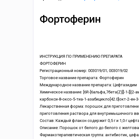
Фортоферин
ИНСТРУКЦИЯ ПО ПРИМЕНЕНИЮ ПРЕПАРАТА
ФОРТОФЕРИН
Регистрационный номер: 003019/01; 003019/02
Торговое название препарата: Фортоферин
Международное название препарата: Цефтазидим
Химическое название: [6R-[6альфа,7бета(Z)]]-1-[[(2
карбокси-8-оксо-5-тиа-1-азабицикло[42.0]окт-2-ен-3
Лекарственная форма: порошок для приготовлени
приготовления раствора для внутримышечного вв
Состав: Каждый флакон содержит 0,5 г и 1,0 г цефт
Описание: Порошок от белого до белого с желтова
Фармакотерапевтическая группа: антибиотик, цеф