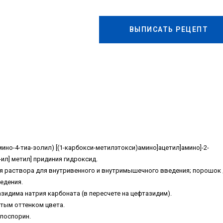
ВЫПИСАТЬ РЕЦЕПТ
-амино-4-тиа-золил) [(1-карбокси-метилэтокси)амино]ацетил]амино]-2-
-ил] метил] придиния гидроксид.
я раствора для внутривенного и внутримышечного введения; порошок
едения.
азидима натрия карбоната (в пересчете на цефтазидим).
тым оттенком цвета.
алоспорин.