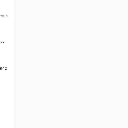
ся с
ких
8-12