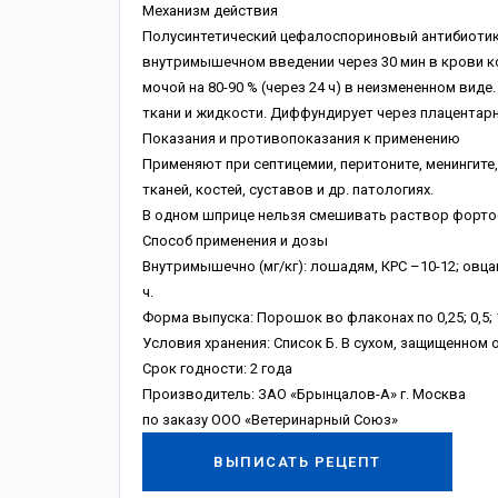
Механизм действия
Полусинтетический цефалоспориновый антибиотик
внутримышечном введении через 30 мин в крови к
мочой на 80-90 % (через 24 ч) в неизмененном виде
ткани и жидкости. Диффундирует через плацентар
Показания и противопоказания к применению
Применяют при септицемии, перитоните, менингите
тканей, костей, суставов и др. патологиях.
В одном шприце нельзя смешивать раствор форто
Способ применения и дозы
Внутримышечно (мг/кг): лошадям, КРС –10-12; овцам
ч.
Форма выпуска: Порошок во флаконах по 0,25; 0,5; 1
Условия хранения: Список Б. В сухом, защищенном о
Срок годности: 2 года
Производитель: ЗАО «Брынцалов-А» г. Москва
по заказу ООО «Ветеринарный Союз»
ВЫПИСАТЬ РЕЦЕПТ