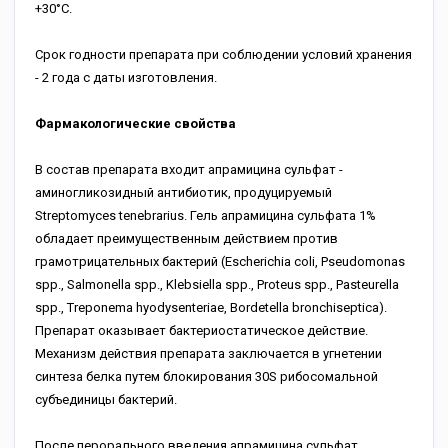
+30°С.
Срок годности препарата при соблюдении условий хранения
- 2 года с даты изготовления.
Фармакологические свойства
В состав препарата входит апрамицина сульфат -
аминогликозидный антибиотик, продуцируемый
Streptomyces tenebrarius. Гель апрамицина сульфата 1%
обладает преимущественным действием против
грамотрицательных бактерий (Escherichia coli, Pseudomonas
spp., Salmonella spp., Klebsiella spp., Proteus spp., Pasteurella
spp., Treponema hyodysenteriae, Bordetella bronchiseptica).
Препарат оказывает бактериостатическое действие.
Механизм действия препарата заключается в угнетении
синтеза белка путем блокирования 30S рибосомальной
субъединицы бактерий.
После перорального введения апрамицина сульфат