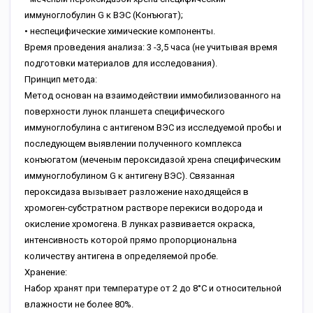
иммуноглобулин G к ВЭС (Конъюгат);
• неспецифические химические компоненты.
Время проведения анализа: 3 -3,5 часа (не учитывая время
подготовки материалов для исследования).
Принцип метода:
Метод основан на взаимодействии иммобилизованного на
поверхности лунок планшета специфического
иммуноглобулина с антигеном ВЭС из исследуемой пробы и
последующем выявлении полученного комплекса
конъюгатом (меченым пероксидазой хрена специфическим
иммуноглобулином G к антигену ВЭС). Связанная
пероксидаза вызывает разложение находящейся в
хромоген-субстратном растворе перекиси водорода и
окисление хромогена. В лунках развивается окраска,
интенсивность которой прямо пропорциональна
количеству антигена в определяемой пробе.
Хранение:
Набор хранят при температуре от 2 до 8°С и относительной
влажности не более 80%.