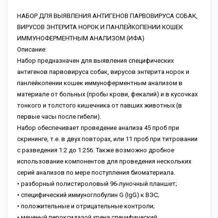
НАБОР ДЛЯ ВЫЯВЛЕНИЯ АНТИГЕНОВ ПАРВОВИРУСА СОБАК,
ВИРУСОВ ЭНТЕРИТА НОРОК И ПАНЛЕЙКОПЕНИИ КОШЕК
ИММУНОФЕРМЕНТНЫМ АНАЛИЗОМ (ИФА)
Описание:
Набор предназначен для выявления специфических
антигенов парвовируса собак, вирусов энтерита норок и
панлейкопении кошек иммуноферментным анализом в
материале от больных (пробы крови, фекалий) и в кусочках
тонкого и толстого кишечника от павших животных (в
первые часы после гибели).
Набор обеспечивает проведение анализа 45 проб при
скрининге, т.е. в двух повторах, или 11 проб при титровании
с разведения 1:2 до 1:256. Также возможно дробное
использование компонентов для проведения нескольких
серий анализов по мере поступления биоматериала.
• разборный полистироловый 96-луночный планшет;
• специфический иммуноглобулин G (IgG) к ВЭС;
• положительные и отрицательные контроли;
• меченый пероксидазой хрена специфический